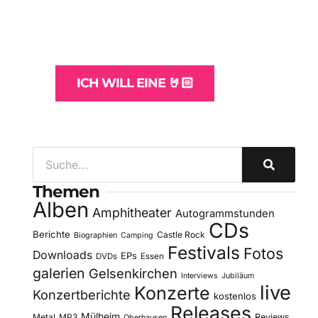
und -Hosting
für Bands
ICH WILL EINE 🤘🏻
Themen
Alben
Amphitheater
Autogrammstunden
CDs
Berichte
Castle Rock
Biographien
Camping
Festivals
Fotos
Downloads
EPs
DVDs
Essen
galerien
Gelsenkirchen
Interviews
Jubiläum
live
Konzerte
Konzertberichte
kostenlos
Releases
Mülheim
Metal
MP3
Reviews
Oberhausen