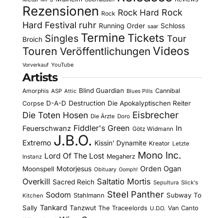
Rezensionen
Rock Hard
Rock
Rock
Hard Festival
ruhr
Running Order
Schloss
saar
Termine
Tickets
Singles
Tour
Broich
Videos
Touren
Veröffentlichungen
YouTube
Vorverkauf
Artists
Blind Guardian
Amorphis
Cannibal
ASP
Attic
Blues Pills
D-A-D
Destruction
Die Apokalyptischen Reiter
Corpse
Eisbrecher
Die Toten Hosen
Die Ärzte
Doro
Fiddler's Green
In
Feuerschwanz
Götz Widmann
J.B.O.
Extremo
Kissin' Dynamite
Kreator
Letzte
Mono Inc.
Lord Of The Lost
Megaherz
Instanz
Motorjesus
Orden Ogan
Moonspell
Obituary
Oomph!
Overkill
Saltatio Mortis
Sacred Reich
Sepultura
Slick's
Steel Panther
Sodom
Subway To
Stahlmann
Kitchen
Tankard
Sally
Tanzwut
The Traceelords
Van Canto
U.D.O.