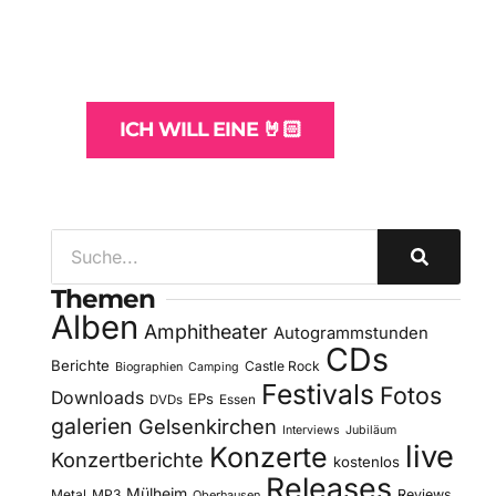
und -Hosting
für Bands
ICH WILL EINE 🤘🏻
Themen
Alben
Amphitheater
Autogrammstunden
CDs
Berichte
Castle Rock
Biographien
Camping
Festivals
Fotos
Downloads
EPs
DVDs
Essen
galerien
Gelsenkirchen
Interviews
Jubiläum
live
Konzerte
Konzertberichte
kostenlos
Releases
Mülheim
Metal
MP3
Reviews
Oberhausen