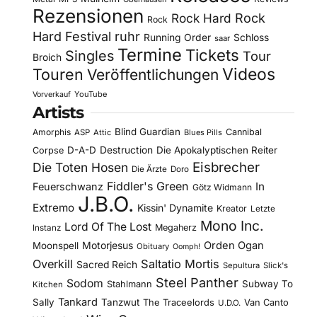
Rezensionen
Rock Hard
Rock
Rock
Hard Festival
ruhr
Running Order
Schloss
saar
Termine
Tickets
Singles
Tour
Broich
Videos
Touren
Veröffentlichungen
YouTube
Vorverkauf
Artists
Blind Guardian
Amorphis
Cannibal
ASP
Attic
Blues Pills
D-A-D
Destruction
Die Apokalyptischen Reiter
Corpse
Eisbrecher
Die Toten Hosen
Die Ärzte
Doro
Fiddler's Green
In
Feuerschwanz
Götz Widmann
J.B.O.
Extremo
Kissin' Dynamite
Kreator
Letzte
Mono Inc.
Lord Of The Lost
Megaherz
Instanz
Motorjesus
Orden Ogan
Moonspell
Obituary
Oomph!
Overkill
Saltatio Mortis
Sacred Reich
Sepultura
Slick's
Steel Panther
Sodom
Subway To
Stahlmann
Kitchen
Tankard
Sally
Tanzwut
The Traceelords
Van Canto
U.D.O.