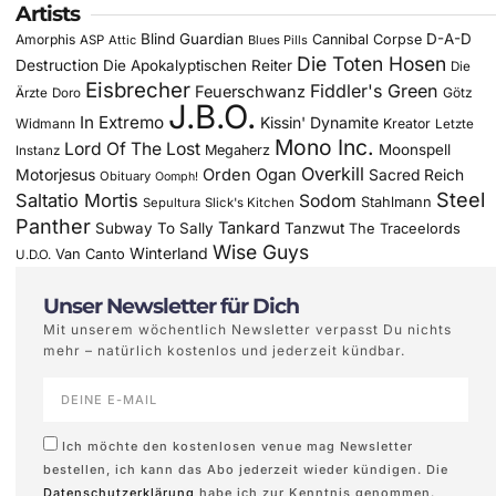
Artists
Blind Guardian
D-A-D
Amorphis
Cannibal Corpse
ASP
Attic
Blues Pills
Die Toten Hosen
Destruction
Die Apokalyptischen Reiter
Die
Eisbrecher
Fiddler's Green
Feuerschwanz
Götz
Ärzte
Doro
J.B.O.
In Extremo
Kissin' Dynamite
Widmann
Kreator
Letzte
Mono Inc.
Lord Of The Lost
Moonspell
Megaherz
Instanz
Overkill
Motorjesus
Orden Ogan
Sacred Reich
Obituary
Oomph!
Steel
Saltatio Mortis
Sodom
Stahlmann
Sepultura
Slick's Kitchen
Panther
Tankard
Subway To Sally
Tanzwut
The Traceelords
Wise Guys
Winterland
Van Canto
U.D.O.
Unser Newsletter für Dich
Mit unserem wöchentlich Newsletter verpasst Du nichts
mehr – natürlich kostenlos und jederzeit kündbar.
Ich möchte den kostenlosen venue mag Newsletter
bestellen, ich kann das Abo jederzeit wieder kündigen. Die
Datenschutzerklärung
habe ich zur Kenntnis genommen.