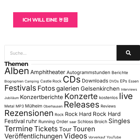
für Bands
ICH WILL EINE 🤘🏻
Themen
Alben
Amphitheater
Autogrammstunden
Berichte
CDs
Downloads
EPs
Castle Rock
DVDs
Essen
Biographien
Camping
Festivals
Fotos
galerien
Gelsenkirchen
Interviews
live
Konzerte
Konzertberichte
kostenlos
Jubiläum
Releases
Mülheim
Metal
MP3
Reviews
Oberhausen
Rezensionen
Rock Hard
Rock Hard
Rock
Singles
Festival
ruhr
Running Order
Schloss Broich
saar
Termine
Tickets
Touren
Tour
Videos
Veröffentlichungen
YouTube
Vorverkauf