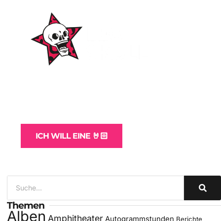
WordPress-Websites
und -Hosting
für Bands
ICH WILL EINE 🤘🏻
Themen
Alben
Amphitheater
Autogrammstunden
Berichte