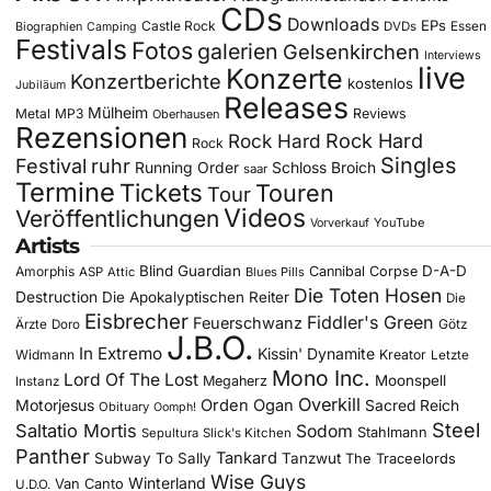
CDs
Downloads
EPs
Castle Rock
DVDs
Essen
Biographien
Camping
Festivals
Fotos
galerien
Gelsenkirchen
Interviews
live
Konzerte
Konzertberichte
kostenlos
Jubiläum
Releases
Mülheim
Metal
MP3
Reviews
Oberhausen
Rezensionen
Rock Hard
Rock Hard
Rock
Singles
Festival
ruhr
Running Order
Schloss Broich
saar
Termine
Tickets
Touren
Tour
Videos
Veröffentlichungen
YouTube
Vorverkauf
Artists
Blind Guardian
D-A-D
Amorphis
Cannibal Corpse
ASP
Attic
Blues Pills
Die Toten Hosen
Destruction
Die Apokalyptischen Reiter
Die
Eisbrecher
Fiddler's Green
Feuerschwanz
Götz
Ärzte
Doro
J.B.O.
In Extremo
Kissin' Dynamite
Widmann
Kreator
Letzte
Mono Inc.
Lord Of The Lost
Moonspell
Megaherz
Instanz
Overkill
Motorjesus
Orden Ogan
Sacred Reich
Obituary
Oomph!
Steel
Saltatio Mortis
Sodom
Stahlmann
Sepultura
Slick's Kitchen
Panther
Tankard
Subway To Sally
Tanzwut
The Traceelords
Wise Guys
Winterland
Van Canto
U.D.O.