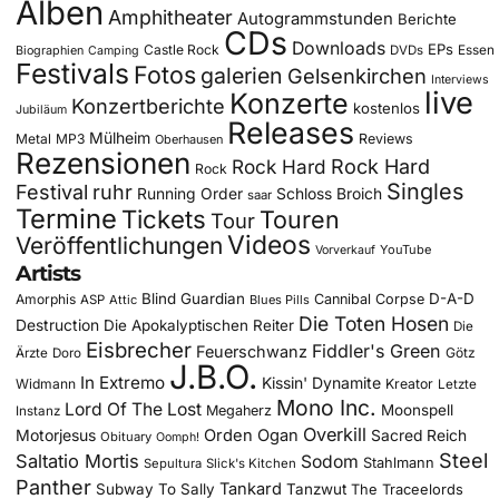
Alben
Amphitheater
Autogrammstunden
Berichte
CDs
Downloads
EPs
Castle Rock
DVDs
Essen
Biographien
Camping
Festivals
Fotos
galerien
Gelsenkirchen
Interviews
live
Konzerte
Konzertberichte
kostenlos
Jubiläum
Releases
Mülheim
Metal
MP3
Reviews
Oberhausen
Rezensionen
Rock Hard
Rock Hard
Rock
Singles
Festival
ruhr
Running Order
Schloss Broich
saar
Termine
Tickets
Touren
Tour
Videos
Veröffentlichungen
YouTube
Vorverkauf
Artists
Blind Guardian
D-A-D
Amorphis
Cannibal Corpse
ASP
Attic
Blues Pills
Die Toten Hosen
Destruction
Die Apokalyptischen Reiter
Die
Eisbrecher
Fiddler's Green
Feuerschwanz
Götz
Ärzte
Doro
J.B.O.
In Extremo
Kissin' Dynamite
Widmann
Kreator
Letzte
Mono Inc.
Lord Of The Lost
Moonspell
Megaherz
Instanz
Overkill
Motorjesus
Orden Ogan
Sacred Reich
Obituary
Oomph!
Steel
Saltatio Mortis
Sodom
Stahlmann
Sepultura
Slick's Kitchen
Panther
Tankard
Subway To Sally
Tanzwut
The Traceelords