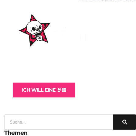
WordPress-Websites
und -Hosting
für Bands
ICH WILL EINE 🤘🏻
Themen