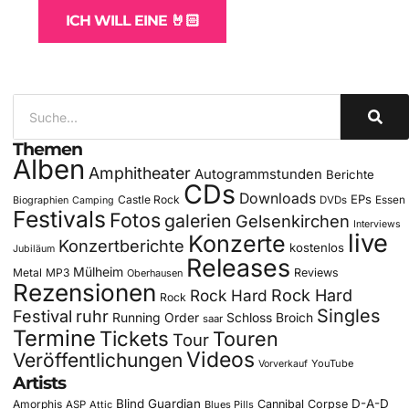
ICH WILL EINE 🤘🏻
Themen
Alben
Amphitheater
Autogrammstunden
Berichte
CDs
Downloads
EPs
Castle Rock
DVDs
Essen
Biographien
Camping
Festivals
Fotos
galerien
Gelsenkirchen
Interviews
live
Konzerte
Konzertberichte
kostenlos
Jubiläum
Releases
Mülheim
Metal
MP3
Reviews
Oberhausen
Rezensionen
Rock Hard
Rock Hard
Rock
Singles
Festival
ruhr
Running Order
Schloss Broich
saar
Termine
Tickets
Touren
Tour
Videos
Veröffentlichungen
YouTube
Vorverkauf
Artists
Blind Guardian
D-A-D
Amorphis
Cannibal Corpse
ASP
Attic
Blues Pills