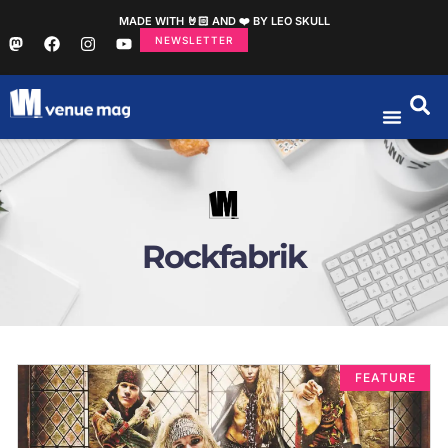
MADE WITH 🤘🏻 AND ❤️ BY LEO SKULL
NEWSLETTER
Rockfabrik
FEATURE