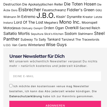
Die Toten Hosen
Destruction
Die Apokalyptischen Reiter
Die
Eisbrecher
Fiddler's Green
Feuerschwanz
Götz
Ärzte
Doro
J.B.O.
In Extremo
Kissin' Dynamite
Widmann
Kreator
Letzte
Mono Inc.
Lord Of The Lost
Moonspell
Megaherz
Instanz
Overkill
Motorjesus
Orden Ogan
Sacred Reich
Obituary
Oomph!
Steel
Saltatio Mortis
Sodom
Stahlmann
Sepultura
Slick's Kitchen
Panther
Tankard
Subway To Sally
Tanzwut
The Traceelords
Wise Guys
Winterland
Van Canto
U.D.O.
Unser Newsletter für Dich
Mit unserem wöchentlich Newsletter verpasst Du nichts
mehr – natürlich kostenlos und jederzeit kündbar.
Ich möchte den kostenlosen venue mag Newsletter
bestellen, ich kann das Abo jederzeit wieder kündigen. Die
Datenschutzerklärung
habe ich zur Kenntnis genommen.
ABONNIEREN