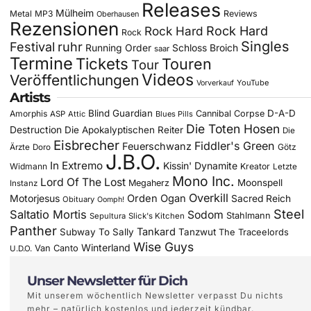
Releases
Mülheim
Metal
MP3
Reviews
Oberhausen
Rezensionen
Rock Hard
Rock Hard
Rock
Singles
Festival
ruhr
Running Order
Schloss Broich
saar
Termine
Tickets
Touren
Tour
Videos
Veröffentlichungen
YouTube
Vorverkauf
Artists
Blind Guardian
D-A-D
Amorphis
Cannibal Corpse
ASP
Attic
Blues Pills
Die Toten Hosen
Destruction
Die Apokalyptischen Reiter
Die
Eisbrecher
Fiddler's Green
Feuerschwanz
Götz
Ärzte
Doro
J.B.O.
In Extremo
Kissin' Dynamite
Widmann
Kreator
Letzte
Mono Inc.
Lord Of The Lost
Moonspell
Megaherz
Instanz
Overkill
Motorjesus
Orden Ogan
Sacred Reich
Obituary
Oomph!
Steel
Saltatio Mortis
Sodom
Stahlmann
Sepultura
Slick's Kitchen
Panther
Tankard
Subway To Sally
Tanzwut
The Traceelords
Wise Guys
Winterland
Van Canto
U.D.O.
Unser Newsletter für Dich
Mit unserem wöchentlich Newsletter verpasst Du nichts
mehr – natürlich kostenlos und jederzeit kündbar.