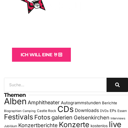
WordPress-Websites
und -Hosting
für Bands
ICH WILL EINE 🤘🏻
Themen
Alben
Amphitheater
Autogrammstunden
Berichte
CDs
Downloads
EPs
Castle Rock
DVDs
Essen
Biographien
Camping
Festivals
Fotos
galerien
Gelsenkirchen
Interviews
live
Konzerte
Konzertberichte
kostenlos
Jubiläum