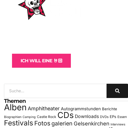
WordPress-Websites
und -Hosting
für Bands
ICH WILL EINE 🤘🏻
Themen
Alben
Amphitheater
Autogrammstunden
Berichte
CDs
Downloads
EPs
Castle Rock
DVDs
Essen
Biographien
Camping
Festivals
Fotos
galerien
Gelsenkirchen
Interviews