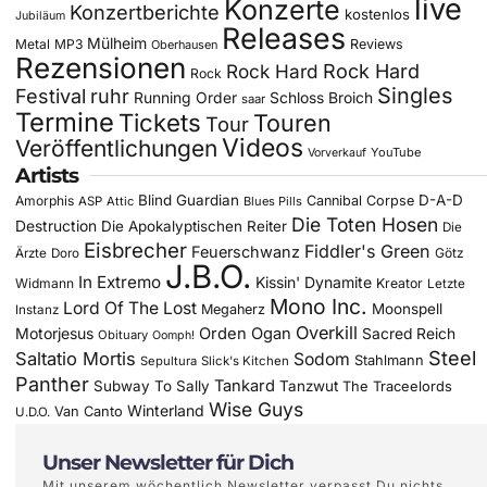
live
Konzerte
Konzertberichte
kostenlos
Jubiläum
Releases
Mülheim
Metal
MP3
Reviews
Oberhausen
Rezensionen
Rock Hard
Rock Hard
Rock
Singles
Festival
ruhr
Running Order
Schloss Broich
saar
Termine
Tickets
Touren
Tour
Videos
Veröffentlichungen
YouTube
Vorverkauf
Artists
Blind Guardian
D-A-D
Amorphis
Cannibal Corpse
ASP
Attic
Blues Pills
Die Toten Hosen
Destruction
Die Apokalyptischen Reiter
Die
Eisbrecher
Fiddler's Green
Feuerschwanz
Götz
Ärzte
Doro
J.B.O.
In Extremo
Kissin' Dynamite
Widmann
Kreator
Letzte
Mono Inc.
Lord Of The Lost
Moonspell
Megaherz
Instanz
Overkill
Motorjesus
Orden Ogan
Sacred Reich
Obituary
Oomph!
Steel
Saltatio Mortis
Sodom
Stahlmann
Sepultura
Slick's Kitchen
Panther
Tankard
Subway To Sally
Tanzwut
The Traceelords
Wise Guys
Winterland
Van Canto
U.D.O.
Unser Newsletter für Dich
Mit unserem wöchentlich Newsletter verpasst Du nichts