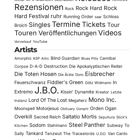
Rezensionen
Rock Hard
Rock
Rock
Hard Festival
ruhr
Running Order
Schloss
saar
Termine
Tickets
Singles
Tour
Broich
Videos
Touren
Veröffentlichungen
YouTube
Vorverkauf
Artists
Blind Guardian
Amorphis
Cannibal
ASP
Attic
Blues Pills
D-A-D
Destruction
Die Apokalyptischen Reiter
Corpse
Eisbrecher
Die Toten Hosen
Die Ärzte
Doro
Fiddler's Green
In
Feuerschwanz
Götz Widmann
J.B.O.
Extremo
Kissin' Dynamite
Kreator
Letzte
Mono Inc.
Lord Of The Lost
Megaherz
Instanz
Motorjesus
Orden Ogan
Moonspell
Obituary
Oomph!
Overkill
Saltatio Mortis
Sacred Reich
Sepultura
Slick's
Steel Panther
Sodom
Subway To
Stahlmann
Kitchen
Tankard
Sally
Tanzwut
The Traceelords
Van Canto
U.D.O.