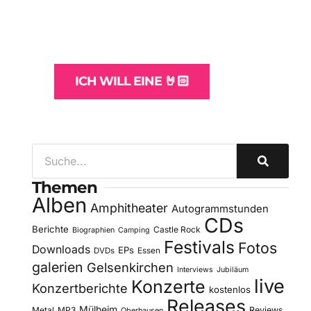
und -Hosting
für Bands
ICH WILL EINE 🤘🏻
Themen
Alben
Amphitheater
Autogrammstunden
CDs
Berichte
Castle Rock
Biographien
Camping
Festivals
Fotos
Downloads
EPs
DVDs
Essen
galerien
Gelsenkirchen
Interviews
Jubiläum
live
Konzerte
Konzertberichte
kostenlos
Releases
Mülheim
Metal
MP3
Reviews
Oberhausen