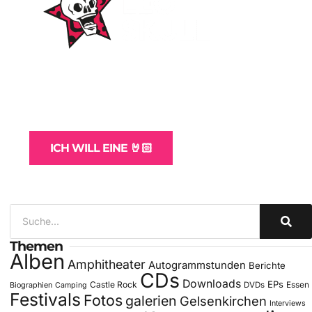
WordPress-Websites
und -Hosting
für Bands
ICH WILL EINE 🤘🏻
Themen
Alben
Amphitheater
Autogrammstunden
Berichte
CDs
Downloads
EPs
Castle Rock
DVDs
Essen
Biographien
Camping
Festivals
Fotos
galerien
Gelsenkirchen
Interviews