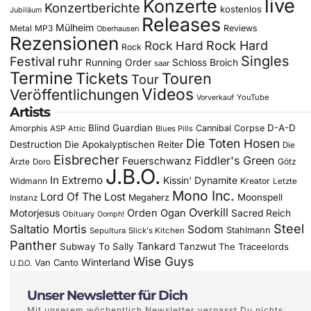
live
Konzerte
Konzertberichte
kostenlos
Jubiläum
Releases
Mülheim
Metal
MP3
Reviews
Oberhausen
Rezensionen
Rock Hard
Rock Hard
Rock
Singles
Festival
ruhr
Running Order
Schloss Broich
saar
Termine
Tickets
Touren
Tour
Videos
Veröffentlichungen
YouTube
Vorverkauf
Artists
Blind Guardian
D-A-D
Amorphis
Cannibal Corpse
ASP
Attic
Blues Pills
Die Toten Hosen
Destruction
Die Apokalyptischen Reiter
Die
Eisbrecher
Fiddler's Green
Feuerschwanz
Götz
Ärzte
Doro
J.B.O.
In Extremo
Kissin' Dynamite
Widmann
Kreator
Letzte
Mono Inc.
Lord Of The Lost
Moonspell
Megaherz
Instanz
Overkill
Motorjesus
Orden Ogan
Sacred Reich
Obituary
Oomph!
Steel
Saltatio Mortis
Sodom
Stahlmann
Sepultura
Slick's Kitchen
Panther
Tankard
Subway To Sally
Tanzwut
The Traceelords
Wise Guys
Winterland
Van Canto
U.D.O.
Unser Newsletter für Dich
Mit unserem wöchentlich Newsletter verpasst Du nichts