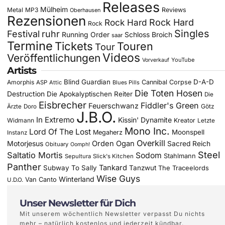
Releases
Mülheim
Metal
MP3
Reviews
Oberhausen
Rezensionen
Rock Hard
Rock Hard
Rock
Singles
Festival
ruhr
Running Order
Schloss Broich
saar
Termine
Tickets
Touren
Tour
Videos
Veröffentlichungen
YouTube
Vorverkauf
Artists
Blind Guardian
D-A-D
Amorphis
Cannibal Corpse
ASP
Attic
Blues Pills
Die Toten Hosen
Destruction
Die Apokalyptischen Reiter
Die
Eisbrecher
Fiddler's Green
Feuerschwanz
Götz
Ärzte
Doro
J.B.O.
In Extremo
Kissin' Dynamite
Widmann
Kreator
Letzte
Mono Inc.
Lord Of The Lost
Moonspell
Megaherz
Instanz
Overkill
Motorjesus
Orden Ogan
Sacred Reich
Obituary
Oomph!
Steel
Saltatio Mortis
Sodom
Stahlmann
Sepultura
Slick's Kitchen
Panther
Tankard
Subway To Sally
Tanzwut
The Traceelords
Wise Guys
Winterland
Van Canto
U.D.O.
Unser Newsletter für Dich
Mit unserem wöchentlich Newsletter verpasst Du nichts
mehr – natürlich kostenlos und jederzeit kündbar.