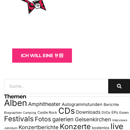
WordPress-Websites
und -Hosting
für Bands
ICH WILL EINE 🤘🏻
Themen
Alben
Amphitheater
Autogrammstunden
Berichte
CDs
Downloads
EPs
Castle Rock
DVDs
Essen
Biographien
Camping
Festivals
Fotos
galerien
Gelsenkirchen
Interviews
live
Konzerte
Konzertberichte
kostenlos
Jubiläum