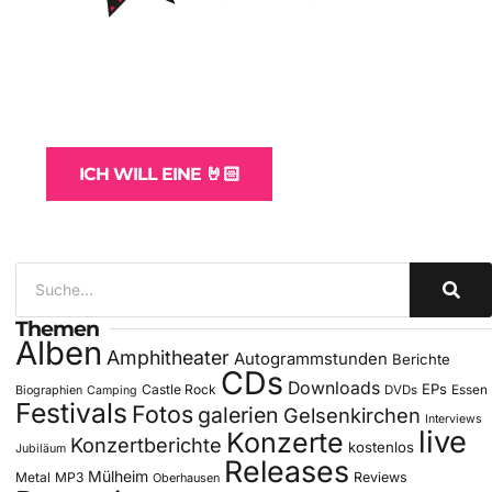
WordPress-Websites
und -Hosting
für Bands
ICH WILL EINE 🤘🏻
Themen
Alben
Amphitheater
Autogrammstunden
Berichte
CDs
Downloads
EPs
Castle Rock
DVDs
Essen
Biographien
Camping
Festivals
Fotos
galerien
Gelsenkirchen
Interviews
live
Konzerte
Konzertberichte
kostenlos
Jubiläum
Releases
Mülheim
Metal
MP3
Reviews
Oberhausen