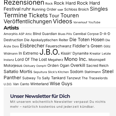
Rezensionen
Rock Hard
Rock Hard
Rock
Singles
Festival
ruhr
Running Order
Schloss Broich
saar
Termine
Tickets
Touren
Tour
Videos
Veröffentlichungen
YouTube
Vorverkauf
Artists
Blind Guardian
D-A-D
Amorphis
Cannibal Corpse
ASP
Attic
Blues Pills
Die Toten Hosen
Destruction
Die Apokalyptischen Reiter
Die
Eisbrecher
Fiddler's Green
Feuerschwanz
Götz
Ärzte
Doro
J.B.O.
In Extremo
Kissin' Dynamite
Widmann
Kreator
Letzte
Mono Inc.
Lord Of The Lost
Moonspell
Megaherz
Instanz
Overkill
Motorjesus
Orden Ogan
Sacred Reich
Obituary
Oomph!
Steel
Saltatio Mortis
Sodom
Stahlmann
Sepultura
Slick's Kitchen
Panther
Tankard
Subway To Sally
Tanzwut
The Traceelords
Wise Guys
Winterland
Van Canto
U.D.O.
Unser Newsletter für Dich
Mit unserem wöchentlich Newsletter verpasst Du nichts
mehr – natürlich kostenlos und jederzeit kündbar.