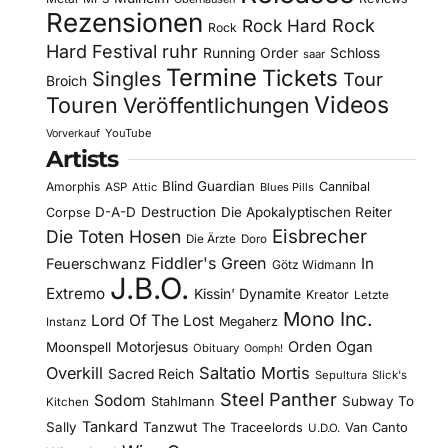
Rezensionen
Rock Hard
Rock
Rock
Hard Festival
ruhr
Running Order
Schloss
saar
Termine
Tickets
Singles
Tour
Broich
Videos
Touren
Veröffentlichungen
YouTube
Vorverkauf
Artists
Blind Guardian
Amorphis
Cannibal
ASP
Attic
Blues Pills
D-A-D
Destruction
Die Apokalyptischen Reiter
Corpse
Eisbrecher
Die Toten Hosen
Die Ärzte
Doro
Fiddler's Green
In
Feuerschwanz
Götz Widmann
J.B.O.
Extremo
Kissin' Dynamite
Kreator
Letzte
Mono Inc.
Lord Of The Lost
Megaherz
Instanz
Motorjesus
Orden Ogan
Moonspell
Obituary
Oomph!
Overkill
Saltatio Mortis
Sacred Reich
Sepultura
Slick's
Steel Panther
Sodom
Subway To
Stahlmann
Kitchen
Tankard
Sally
Tanzwut
The Traceelords
Van Canto
U.D.O.