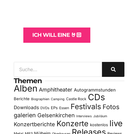
und -Hosting
für Bands
ICH WILL EINE 🤘🏻
Themen
Alben
Amphitheater
Autogrammstunden
CDs
Berichte
Castle Rock
Biographien
Camping
Festivals
Fotos
Downloads
EPs
DVDs
Essen
galerien
Gelsenkirchen
Interviews
Jubiläum
live
Konzerte
Konzertberichte
kostenlos
Releases
Mülheim
Metal
MP3
Reviews
Oberhausen