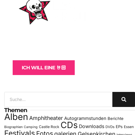
WordPress-Websites
und -Hosting
für Bands
ICH WILL EINE 🤘🏻
Themen
Alben
Amphitheater
Autogrammstunden
Berichte
CDs
Downloads
EPs
Castle Rock
DVDs
Essen
Biographien
Camping
Festivals
Fotos
galerien
Gelsenkirchen
Interviews