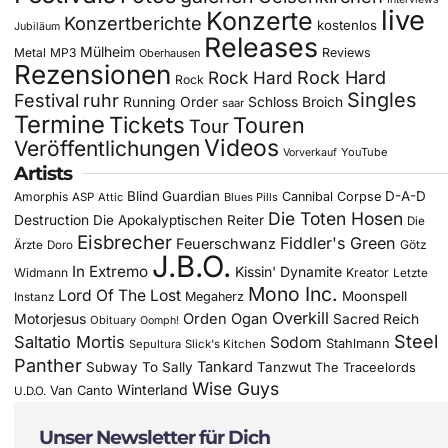
live
Konzerte
Konzertberichte
kostenlos
Jubiläum
Releases
Mülheim
Metal
MP3
Reviews
Oberhausen
Rezensionen
Rock Hard
Rock Hard
Rock
Singles
Festival
ruhr
Running Order
Schloss Broich
saar
Termine
Tickets
Touren
Tour
Videos
Veröffentlichungen
YouTube
Vorverkauf
Artists
Blind Guardian
D-A-D
Amorphis
Cannibal Corpse
ASP
Attic
Blues Pills
Die Toten Hosen
Destruction
Die Apokalyptischen Reiter
Die
Eisbrecher
Fiddler's Green
Feuerschwanz
Götz
Ärzte
Doro
J.B.O.
In Extremo
Kissin' Dynamite
Widmann
Kreator
Letzte
Mono Inc.
Lord Of The Lost
Moonspell
Megaherz
Instanz
Overkill
Motorjesus
Orden Ogan
Sacred Reich
Obituary
Oomph!
Steel
Saltatio Mortis
Sodom
Stahlmann
Sepultura
Slick's Kitchen
Panther
Tankard
Subway To Sally
Tanzwut
The Traceelords
Wise Guys
Winterland
Van Canto
U.D.O.
Unser Newsletter für Dich