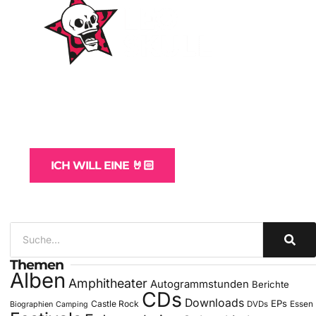
WordPress-Websites
und -Hosting
für Bands
ICH WILL EINE 🤘🏻
Themen
Alben
Amphitheater
Autogrammstunden
Berichte
CDs
Downloads
EPs
Castle Rock
DVDs
Essen
Biographien
Camping