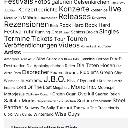
Festivals
Fotos
galerien
Gelsenkirchen
Interviews
live
Konzerte
Konzertberichte
kostenlos
Jubiläum
Releases
Mülheim
Metal
MP3
Reviews
Oberhausen
Rezensionen
Rock Hard
Rock Hard
Rock
Singles
Festival
ruhr
Running Order
Schloss Broich
saar
Termine
Tickets
Touren
Tour
Videos
Veröffentlichungen
YouTube
Vorverkauf
Artists
Blind Guardian
D-A-D
Amorphis
Cannibal Corpse
ASP
Attic
Blues Pills
Die Toten Hosen
Destruction
Die Apokalyptischen Reiter
Die
Eisbrecher
Fiddler's Green
Feuerschwanz
Götz
Ärzte
Doro
J.B.O.
In Extremo
Kissin' Dynamite
Widmann
Kreator
Letzte
Mono Inc.
Lord Of The Lost
Moonspell
Megaherz
Instanz
Overkill
Motorjesus
Orden Ogan
Sacred Reich
Obituary
Oomph!
Steel
Saltatio Mortis
Sodom
Stahlmann
Sepultura
Slick's Kitchen
Panther
Tankard
Subway To Sally
Tanzwut
The Traceelords
Wise Guys
Winterland
Van Canto
U.D.O.
Unser Newsletter für Dich