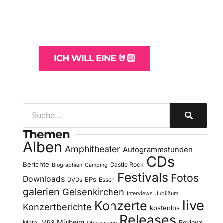
und -Hosting
für Bands
ICH WILL EINE 🤘🏻
Themen
Alben
Amphitheater
Autogrammstunden
CDs
Berichte
Castle Rock
Biographien
Camping
Festivals
Fotos
Downloads
EPs
DVDs
Essen
galerien
Gelsenkirchen
Interviews
Jubiläum
live
Konzerte
Konzertberichte
kostenlos
Releases
Mülheim
Metal
MP3
Reviews
Oberhausen