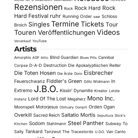
Rezensionen
Rock Hard
Rock
Rock
Hard Festival
ruhr
Running Order
Schloss
saar
Termine
Tickets
Singles
Tour
Broich
Videos
Touren
Veröffentlichungen
YouTube
Vorverkauf
Artists
Blind Guardian
Amorphis
Cannibal
ASP
Attic
Blues Pills
D-A-D
Destruction
Die Apokalyptischen Reiter
Corpse
Eisbrecher
Die Toten Hosen
Die Ärzte
Doro
Fiddler's Green
In
Feuerschwanz
Götz Widmann
J.B.O.
Extremo
Kissin' Dynamite
Kreator
Letzte
Mono Inc.
Lord Of The Lost
Megaherz
Instanz
Motorjesus
Orden Ogan
Moonspell
Obituary
Oomph!
Overkill
Saltatio Mortis
Sacred Reich
Sepultura
Slick's
Steel Panther
Sodom
Subway To
Stahlmann
Kitchen
Tankard
Sally
Tanzwut
The Traceelords
Van Canto
U.D.O.