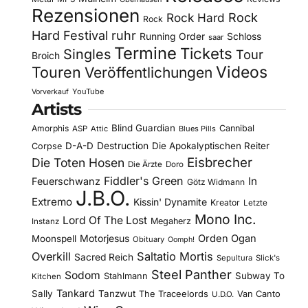
Rezensionen
Rock Hard
Rock
Rock
Hard Festival
ruhr
Running Order
Schloss
saar
Termine
Tickets
Singles
Tour
Broich
Videos
Touren
Veröffentlichungen
YouTube
Vorverkauf
Artists
Blind Guardian
Amorphis
Cannibal
ASP
Attic
Blues Pills
D-A-D
Destruction
Die Apokalyptischen Reiter
Corpse
Eisbrecher
Die Toten Hosen
Die Ärzte
Doro
Fiddler's Green
In
Feuerschwanz
Götz Widmann
J.B.O.
Extremo
Kissin' Dynamite
Kreator
Letzte
Mono Inc.
Lord Of The Lost
Megaherz
Instanz
Motorjesus
Orden Ogan
Moonspell
Obituary
Oomph!
Overkill
Saltatio Mortis
Sacred Reich
Sepultura
Slick's
Steel Panther
Sodom
Subway To
Stahlmann
Kitchen
Tankard
Sally
Tanzwut
The Traceelords
Van Canto
U.D.O.