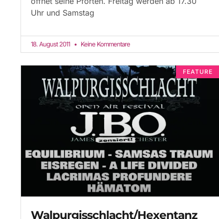
öffnet seine Pforten. Freitag werden ab 17.30
Uhr und Samstag
18. August 2011
Keine Kommentare
FEATURE
Walpurgisschlacht/Hexentanz