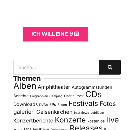
und -Hosting
für Bands
ICH WILL EINE 🤘🏻
Themen
Alben
Amphitheater
Autogrammstunden
CDs
Berichte
Castle Rock
Biographien
Camping
Festivals
Fotos
Downloads
EPs
DVDs
Essen
galerien
Gelsenkirchen
Interviews
Jubiläum
live
Konzerte
Konzertberichte
kostenlos
Releases
Mülheim
Metal
MP3
Reviews
Oberhausen