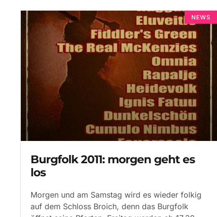
NEWS
Burgfolk 2011: morgen geht es
los
Morgen und am Samstag wird es wieder folkig
auf dem Schloss Broich, denn das Burgfolk