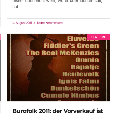
bisher noch nicht weiß, wo er übernachten soll,
hat
4. August 2011
Keine Kommentare
FEATURE
Burgfolk 2011: der Vorverkauf ist