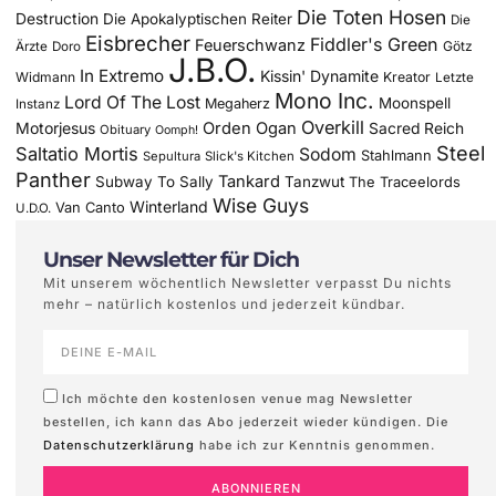
Die Toten Hosen
Destruction
Die Apokalyptischen Reiter
Die
Eisbrecher
Fiddler's Green
Feuerschwanz
Götz
Ärzte
Doro
J.B.O.
In Extremo
Kissin' Dynamite
Widmann
Kreator
Letzte
Mono Inc.
Lord Of The Lost
Moonspell
Megaherz
Instanz
Overkill
Motorjesus
Orden Ogan
Sacred Reich
Obituary
Oomph!
Steel
Saltatio Mortis
Sodom
Stahlmann
Sepultura
Slick's Kitchen
Panther
Tankard
Subway To Sally
Tanzwut
The Traceelords
Wise Guys
Winterland
Van Canto
U.D.O.
Unser Newsletter für Dich
Mit unserem wöchentlich Newsletter verpasst Du nichts
mehr – natürlich kostenlos und jederzeit kündbar.
Ich möchte den kostenlosen venue mag Newsletter
bestellen, ich kann das Abo jederzeit wieder kündigen. Die
Datenschutzerklärung
habe ich zur Kenntnis genommen.
ABONNIEREN