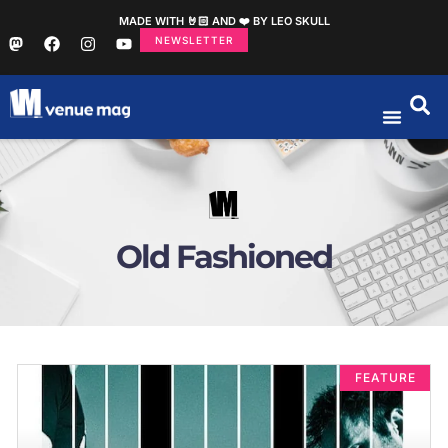
MADE WITH 🤘🏻 AND ❤️ BY LEO SKULL
NEWSLETTER
Old Fashioned
FEATURE