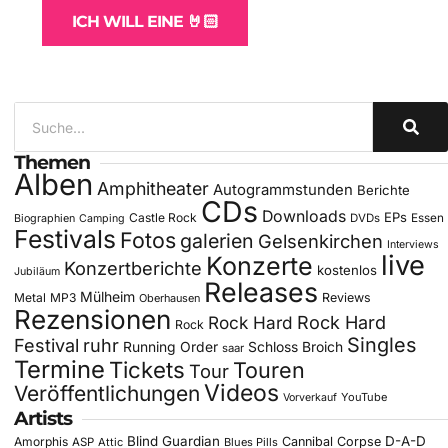
ICH WILL EINE 🤘🏻
Themen
Alben
Amphitheater
Autogrammstunden
Berichte
CDs
Downloads
EPs
Castle Rock
DVDs
Essen
Biographien
Camping
Festivals
Fotos
galerien
Gelsenkirchen
Interviews
live
Konzerte
Konzertberichte
kostenlos
Jubiläum
Releases
Mülheim
Metal
MP3
Reviews
Oberhausen
Rezensionen
Rock Hard
Rock Hard
Rock
Singles
Festival
ruhr
Running Order
Schloss Broich
saar
Termine
Tickets
Touren
Tour
Videos
Veröffentlichungen
YouTube
Vorverkauf
Artists
Blind Guardian
D-A-D
Amorphis
Cannibal Corpse
ASP
Attic
Blues Pills