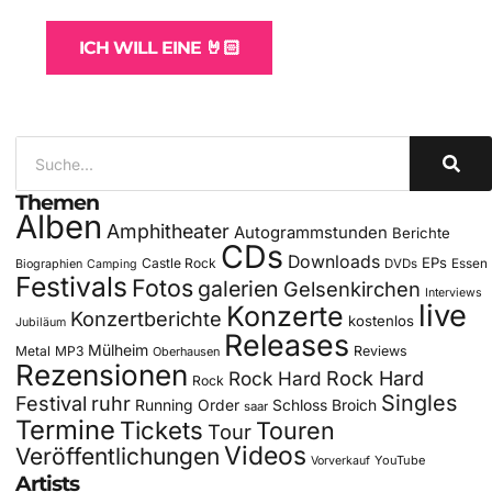
ICH WILL EINE 🤘🏻
Themen
Alben
Amphitheater
Autogrammstunden
Berichte
CDs
Downloads
EPs
Castle Rock
DVDs
Essen
Biographien
Camping
Festivals
Fotos
galerien
Gelsenkirchen
Interviews
live
Konzerte
Konzertberichte
kostenlos
Jubiläum
Releases
Mülheim
Metal
MP3
Reviews
Oberhausen
Rezensionen
Rock Hard
Rock Hard
Rock
Singles
Festival
ruhr
Running Order
Schloss Broich
saar
Termine
Tickets
Touren
Tour
Videos
Veröffentlichungen
YouTube
Vorverkauf
Artists