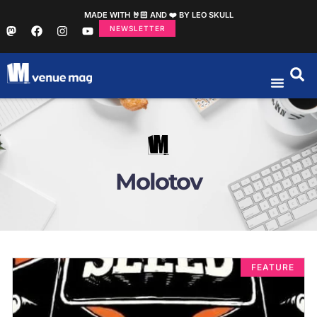
MADE WITH 🤘🏻 AND ❤️ BY LEO SKULL
NEWSLETTER
Molotov
FEATURE