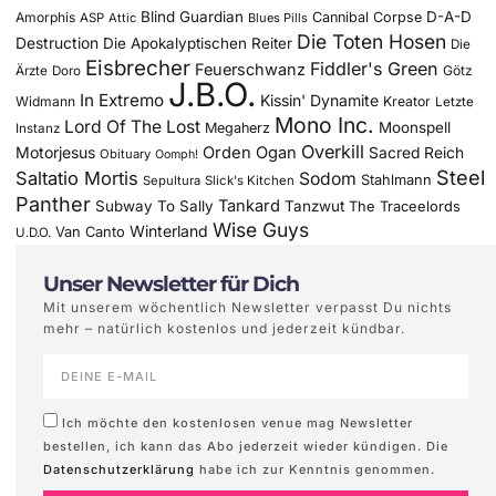
Blind Guardian
D-A-D
Amorphis
Cannibal Corpse
ASP
Attic
Blues Pills
Die Toten Hosen
Destruction
Die Apokalyptischen Reiter
Die
Eisbrecher
Fiddler's Green
Feuerschwanz
Götz
Ärzte
Doro
J.B.O.
In Extremo
Kissin' Dynamite
Widmann
Kreator
Letzte
Mono Inc.
Lord Of The Lost
Moonspell
Megaherz
Instanz
Overkill
Motorjesus
Orden Ogan
Sacred Reich
Obituary
Oomph!
Steel
Saltatio Mortis
Sodom
Stahlmann
Sepultura
Slick's Kitchen
Panther
Tankard
Subway To Sally
Tanzwut
The Traceelords
Wise Guys
Winterland
Van Canto
U.D.O.
Unser Newsletter für Dich
Mit unserem wöchentlich Newsletter verpasst Du nichts
mehr – natürlich kostenlos und jederzeit kündbar.
Ich möchte den kostenlosen venue mag Newsletter
bestellen, ich kann das Abo jederzeit wieder kündigen. Die
Datenschutzerklärung
habe ich zur Kenntnis genommen.