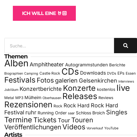
ICH WILL EINE 🤘🏻
Themen
Alben
Amphitheater
Autogrammstunden
Berichte
CDs
Downloads
EPs
Castle Rock
DVDs
Essen
Biographien
Camping
Festivals
Fotos
galerien
Gelsenkirchen
Interviews
live
Konzerte
Konzertberichte
kostenlos
Jubiläum
Releases
Mülheim
Metal
MP3
Reviews
Oberhausen
Rezensionen
Rock Hard
Rock Hard
Rock
Singles
Festival
ruhr
Running Order
Schloss Broich
saar
Termine
Tickets
Touren
Tour
Videos
Veröffentlichungen
YouTube
Vorverkauf
Artists