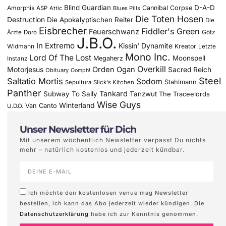
Blind Guardian
D-A-D
Amorphis
Cannibal Corpse
ASP
Attic
Blues Pills
Die Toten Hosen
Destruction
Die Apokalyptischen Reiter
Die
Eisbrecher
Fiddler's Green
Feuerschwanz
Götz
Ärzte
Doro
J.B.O.
In Extremo
Kissin' Dynamite
Widmann
Kreator
Letzte
Mono Inc.
Lord Of The Lost
Moonspell
Megaherz
Instanz
Overkill
Motorjesus
Orden Ogan
Sacred Reich
Obituary
Oomph!
Steel
Saltatio Mortis
Sodom
Stahlmann
Sepultura
Slick's Kitchen
Panther
Tankard
Subway To Sally
Tanzwut
The Traceelords
Wise Guys
Winterland
Van Canto
U.D.O.
Unser Newsletter für Dich
Mit unserem wöchentlich Newsletter verpasst Du nichts
mehr – natürlich kostenlos und jederzeit kündbar.
Ich möchte den kostenlosen venue mag Newsletter
bestellen, ich kann das Abo jederzeit wieder kündigen. Die
Datenschutzerklärung
habe ich zur Kenntnis genommen.