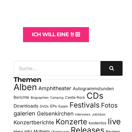
und -Hosting
für Bands
ICH WILL EINE 🤘🏻
Themen
Alben
Amphitheater
Autogrammstunden
CDs
Berichte
Castle Rock
Biographien
Camping
Festivals
Fotos
Downloads
EPs
DVDs
Essen
galerien
Gelsenkirchen
Interviews
Jubiläum
live
Konzerte
Konzertberichte
kostenlos
Releases
Mülheim
Metal
MP3
Reviews
Oberhausen