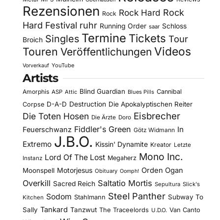
Rezensionen
Rock Hard
Rock
Rock
Hard Festival
ruhr
Running Order
Schloss
saar
Termine
Tickets
Singles
Tour
Broich
Videos
Touren
Veröffentlichungen
YouTube
Vorverkauf
Artists
Blind Guardian
Amorphis
Cannibal
ASP
Attic
Blues Pills
D-A-D
Destruction
Die Apokalyptischen Reiter
Corpse
Eisbrecher
Die Toten Hosen
Die Ärzte
Doro
Fiddler's Green
In
Feuerschwanz
Götz Widmann
J.B.O.
Extremo
Kissin' Dynamite
Kreator
Letzte
Mono Inc.
Lord Of The Lost
Megaherz
Instanz
Motorjesus
Orden Ogan
Moonspell
Obituary
Oomph!
Overkill
Saltatio Mortis
Sacred Reich
Sepultura
Slick's
Steel Panther
Sodom
Subway To
Stahlmann
Kitchen
Tankard
Sally
Tanzwut
The Traceelords
Van Canto
U.D.O.