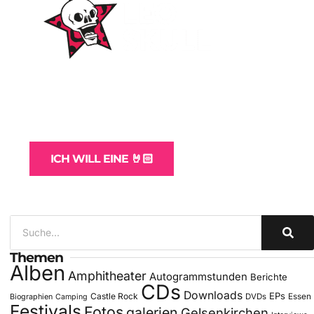
WordPress-Websites
und -Hosting
für Bands
ICH WILL EINE 🤘🏻
Themen
Alben
Amphitheater
Autogrammstunden
Berichte
CDs
Downloads
EPs
Castle Rock
DVDs
Essen
Biographien
Camping
Festivals
Fotos
galerien
Gelsenkirchen