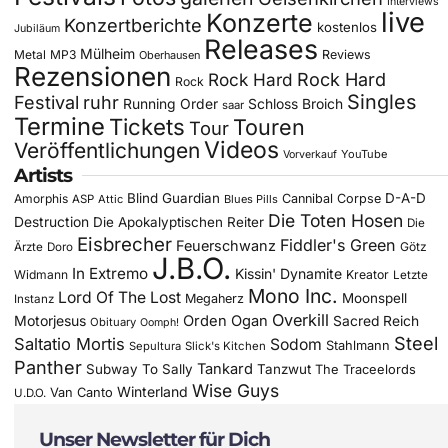
Interviews
live
Konzerte
Konzertberichte
kostenlos
Jubiläum
Releases
Mülheim
Metal
MP3
Reviews
Oberhausen
Rezensionen
Rock Hard
Rock Hard
Rock
Singles
Festival
ruhr
Running Order
Schloss Broich
saar
Termine
Tickets
Touren
Tour
Videos
Veröffentlichungen
YouTube
Vorverkauf
Artists
Blind Guardian
D-A-D
Amorphis
Cannibal Corpse
ASP
Attic
Blues Pills
Die Toten Hosen
Destruction
Die Apokalyptischen Reiter
Die
Eisbrecher
Fiddler's Green
Feuerschwanz
Götz
Ärzte
Doro
J.B.O.
In Extremo
Kissin' Dynamite
Widmann
Kreator
Letzte
Mono Inc.
Lord Of The Lost
Moonspell
Megaherz
Instanz
Overkill
Motorjesus
Orden Ogan
Sacred Reich
Obituary
Oomph!
Steel
Saltatio Mortis
Sodom
Stahlmann
Sepultura
Slick's Kitchen
Panther
Tankard
Subway To Sally
Tanzwut
The Traceelords
Wise Guys
Winterland
Van Canto
U.D.O.
Unser Newsletter für Dich