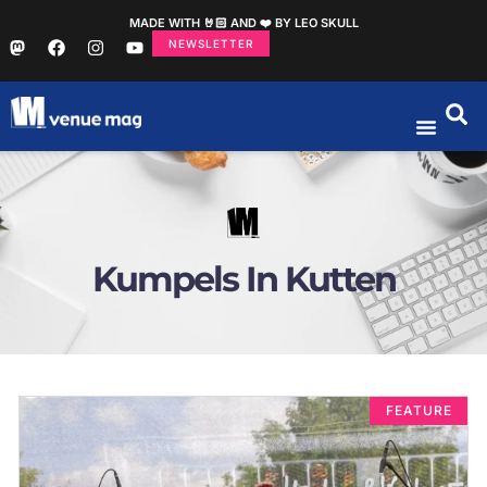
MADE WITH 🤘🏻 AND ❤️ BY LEO SKULL
NEWSLETTER
Kumpels In Kutten
FEATURE