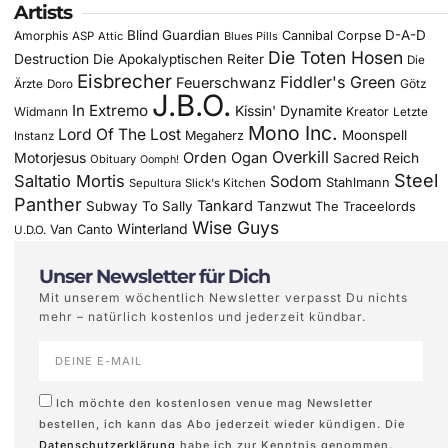
Artists
Blind Guardian
D-A-D
Amorphis
Cannibal Corpse
ASP
Attic
Blues Pills
Die Toten Hosen
Destruction
Die Apokalyptischen Reiter
Die
Eisbrecher
Fiddler's Green
Feuerschwanz
Götz
Ärzte
Doro
J.B.O.
In Extremo
Kissin' Dynamite
Widmann
Kreator
Letzte
Mono Inc.
Lord Of The Lost
Moonspell
Megaherz
Instanz
Overkill
Motorjesus
Orden Ogan
Sacred Reich
Obituary
Oomph!
Steel
Saltatio Mortis
Sodom
Stahlmann
Sepultura
Slick's Kitchen
Panther
Tankard
Subway To Sally
Tanzwut
The Traceelords
Wise Guys
Winterland
Van Canto
U.D.O.
Unser Newsletter für Dich
Mit unserem wöchentlich Newsletter verpasst Du nichts
mehr – natürlich kostenlos und jederzeit kündbar.
Ich möchte den kostenlosen venue mag Newsletter
bestellen, ich kann das Abo jederzeit wieder kündigen. Die
Datenschutzerklärung
habe ich zur Kenntnis genommen.