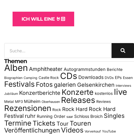
für Bands
ICH WILL EINE 🤘🏻
Themen
Alben
Amphitheater
Autogrammstunden
Berichte
CDs
Downloads
EPs
Castle Rock
DVDs
Essen
Biographien
Camping
Festivals
Fotos
galerien
Gelsenkirchen
Interviews
live
Konzerte
Konzertberichte
kostenlos
Jubiläum
Releases
Mülheim
Metal
MP3
Reviews
Oberhausen
Rezensionen
Rock Hard
Rock Hard
Rock
Singles
Festival
ruhr
Running Order
Schloss Broich
saar
Termine
Tickets
Touren
Tour
Videos
Veröffentlichungen
YouTube
Vorverkauf