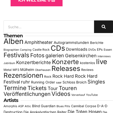
ICH WILL EINE 🤘🏻
Themen
Alben
Amphitheater
Autogrammstunden
Berichte
CDs
Downloads
EPs
Castle Rock
DVDs
Essen
Biographien
Camping
Festivals
Fotos
galerien
Gelsenkirchen
Interviews
live
Konzerte
Konzertberichte
kostenlos
Jubiläum
Releases
Mülheim
Metal
MP3
Reviews
Oberhausen
Rezensionen
Rock Hard
Rock Hard
Rock
Singles
Festival
ruhr
Running Order
Schloss Broich
saar
Termine
Tickets
Touren
Tour
Videos
Veröffentlichungen
YouTube
Vorverkauf
Artists
Blind Guardian
D-A-D
Amorphis
Cannibal Corpse
ASP
Attic
Blues Pills
Die Toten Hosen
Destruction
Die Apokalyptischen Reiter
Die