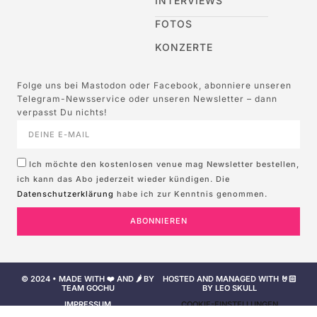
INTERVIEWS
FOTOS
KONZERTE
Folge uns bei Mastodon oder Facebook, abonniere unseren
Telegram-Newsservice oder unseren Newsletter – dann
verpasst Du nichts!
Ich möchte den kostenlosen venue mag Newsletter bestellen,
ich kann das Abo jederzeit wieder kündigen. Die
Datenschutzerklärung
habe ich zur Kenntnis genommen.
ABONNIEREN
© 2024 • MADE WITH ❤️ AND 🌶️ BY
HOSTED AND MANAGED WITH 🤘🏻
TEAM GOCHU
BY LEO SKULL
IMPRESSUM
COOKIE-EINSTELLUNGEN
NUTZUNGSBEDINGUNGEN