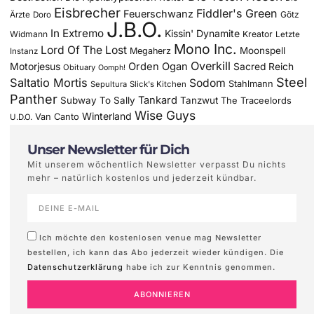
Eisbrecher
Fiddler's Green
Feuerschwanz
Götz
Ärzte
Doro
J.B.O.
In Extremo
Kissin' Dynamite
Widmann
Kreator
Letzte
Mono Inc.
Lord Of The Lost
Moonspell
Megaherz
Instanz
Overkill
Motorjesus
Orden Ogan
Sacred Reich
Obituary
Oomph!
Steel
Saltatio Mortis
Sodom
Stahlmann
Sepultura
Slick's Kitchen
Panther
Tankard
Subway To Sally
Tanzwut
The Traceelords
Wise Guys
Winterland
Van Canto
U.D.O.
Unser Newsletter für Dich
Mit unserem wöchentlich Newsletter verpasst Du nichts
mehr – natürlich kostenlos und jederzeit kündbar.
Ich möchte den kostenlosen venue mag Newsletter
bestellen, ich kann das Abo jederzeit wieder kündigen. Die
Datenschutzerklärung
habe ich zur Kenntnis genommen.
ABONNIEREN