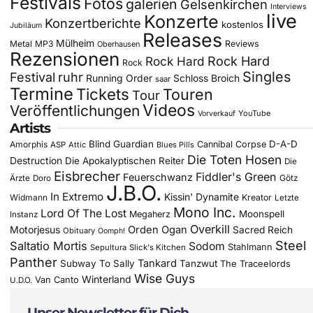
Festivals
Fotos
galerien
Gelsenkirchen
Interviews
live
Konzerte
Konzertberichte
kostenlos
Jubiläum
Releases
Mülheim
Metal
MP3
Reviews
Oberhausen
Rezensionen
Rock Hard
Rock Hard
Rock
Singles
Festival
ruhr
Running Order
Schloss Broich
saar
Termine
Tickets
Touren
Tour
Videos
Veröffentlichungen
YouTube
Vorverkauf
Artists
Blind Guardian
D-A-D
Amorphis
Cannibal Corpse
ASP
Attic
Blues Pills
Die Toten Hosen
Destruction
Die Apokalyptischen Reiter
Die
Eisbrecher
Fiddler's Green
Feuerschwanz
Götz
Ärzte
Doro
J.B.O.
In Extremo
Kissin' Dynamite
Widmann
Kreator
Letzte
Mono Inc.
Lord Of The Lost
Moonspell
Megaherz
Instanz
Overkill
Motorjesus
Orden Ogan
Sacred Reich
Obituary
Oomph!
Steel
Saltatio Mortis
Sodom
Stahlmann
Sepultura
Slick's Kitchen
Panther
Tankard
Subway To Sally
Tanzwut
The Traceelords
Wise Guys
Winterland
Van Canto
U.D.O.
Unser Newsletter für Dich