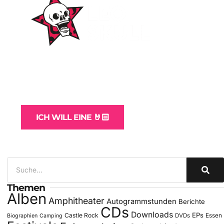
WordPress-Websites
und -Hosting
für Bands
ICH WILL EINE 🤘🏻
Themen
Alben
Amphitheater
Autogrammstunden
Berichte
CDs
Downloads
EPs
Castle Rock
DVDs
Essen
Biographien
Camping