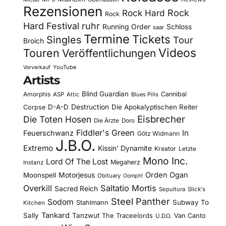
Rezensionen
Rock Hard
Rock
Rock
Hard Festival
ruhr
Running Order
Schloss
saar
Termine
Tickets
Singles
Tour
Broich
Videos
Touren
Veröffentlichungen
YouTube
Vorverkauf
Artists
Blind Guardian
Amorphis
Cannibal
ASP
Attic
Blues Pills
D-A-D
Destruction
Die Apokalyptischen Reiter
Corpse
Eisbrecher
Die Toten Hosen
Die Ärzte
Doro
Fiddler's Green
In
Feuerschwanz
Götz Widmann
J.B.O.
Extremo
Kissin' Dynamite
Kreator
Letzte
Mono Inc.
Lord Of The Lost
Megaherz
Instanz
Motorjesus
Orden Ogan
Moonspell
Obituary
Oomph!
Overkill
Saltatio Mortis
Sacred Reich
Sepultura
Slick's
Steel Panther
Sodom
Subway To
Stahlmann
Kitchen
Tankard
Sally
Tanzwut
The Traceelords
Van Canto
U.D.O.