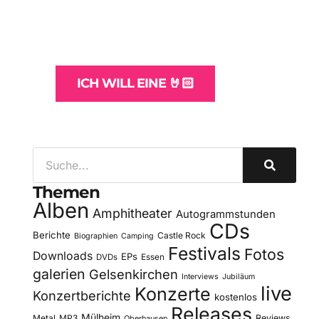
und -Hosting
für Bands
ICH WILL EINE 🤘🏻
Themen
Alben
Amphitheater
Autogrammstunden
CDs
Berichte
Castle Rock
Biographien
Camping
Festivals
Fotos
Downloads
EPs
DVDs
Essen
galerien
Gelsenkirchen
Interviews
Jubiläum
live
Konzerte
Konzertberichte
kostenlos
Releases
Mülheim
Metal
MP3
Reviews
Oberhausen