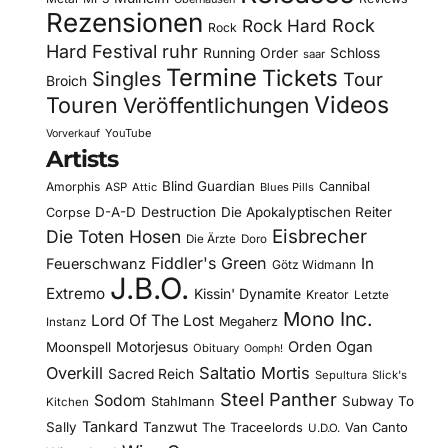
Rezensionen
Rock Hard
Rock
Rock
Hard Festival
ruhr
Running Order
Schloss
saar
Termine
Tickets
Singles
Tour
Broich
Videos
Touren
Veröffentlichungen
YouTube
Vorverkauf
Artists
Blind Guardian
Amorphis
Cannibal
ASP
Attic
Blues Pills
D-A-D
Destruction
Die Apokalyptischen Reiter
Corpse
Eisbrecher
Die Toten Hosen
Die Ärzte
Doro
Fiddler's Green
In
Feuerschwanz
Götz Widmann
J.B.O.
Extremo
Kissin' Dynamite
Kreator
Letzte
Mono Inc.
Lord Of The Lost
Megaherz
Instanz
Motorjesus
Orden Ogan
Moonspell
Obituary
Oomph!
Overkill
Saltatio Mortis
Sacred Reich
Sepultura
Slick's
Steel Panther
Sodom
Subway To
Stahlmann
Kitchen
Tankard
Sally
Tanzwut
The Traceelords
Van Canto
U.D.O.