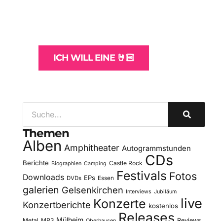
und -Hosting
für Bands
ICH WILL EINE 🤘🏻
Themen
Alben
Amphitheater
Autogrammstunden
CDs
Berichte
Castle Rock
Biographien
Camping
Festivals
Fotos
Downloads
EPs
DVDs
Essen
galerien
Gelsenkirchen
Interviews
Jubiläum
live
Konzerte
Konzertberichte
kostenlos
Releases
Mülheim
Metal
MP3
Reviews
Oberhausen