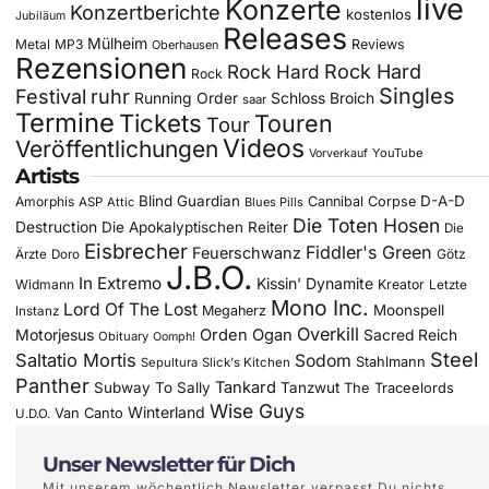
live
Konzerte
Konzertberichte
kostenlos
Jubiläum
Releases
Mülheim
Metal
MP3
Reviews
Oberhausen
Rezensionen
Rock Hard
Rock Hard
Rock
Singles
Festival
ruhr
Running Order
Schloss Broich
saar
Termine
Tickets
Touren
Tour
Videos
Veröffentlichungen
YouTube
Vorverkauf
Artists
Blind Guardian
D-A-D
Amorphis
Cannibal Corpse
ASP
Attic
Blues Pills
Die Toten Hosen
Destruction
Die Apokalyptischen Reiter
Die
Eisbrecher
Fiddler's Green
Feuerschwanz
Götz
Ärzte
Doro
J.B.O.
In Extremo
Kissin' Dynamite
Widmann
Kreator
Letzte
Mono Inc.
Lord Of The Lost
Moonspell
Megaherz
Instanz
Overkill
Motorjesus
Orden Ogan
Sacred Reich
Obituary
Oomph!
Steel
Saltatio Mortis
Sodom
Stahlmann
Sepultura
Slick's Kitchen
Panther
Tankard
Subway To Sally
Tanzwut
The Traceelords
Wise Guys
Winterland
Van Canto
U.D.O.
Unser Newsletter für Dich
Mit unserem wöchentlich Newsletter verpasst Du nichts