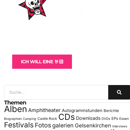
WordPress-Websites
und -Hosting
für Bands
ICH WILL EINE 🤘🏻
Themen
Alben
Amphitheater
Autogrammstunden
Berichte
CDs
Downloads
EPs
Castle Rock
DVDs
Essen
Biographien
Camping
Festivals
Fotos
galerien
Gelsenkirchen
Interviews