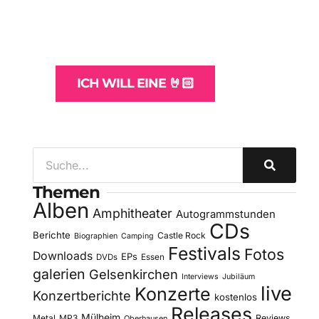
und -Hosting
für Bands
ICH WILL EINE 🤘🏻
Themen
Alben
Amphitheater
Autogrammstunden
CDs
Berichte
Castle Rock
Biographien
Camping
Festivals
Fotos
Downloads
EPs
DVDs
Essen
galerien
Gelsenkirchen
Interviews
Jubiläum
live
Konzerte
Konzertberichte
kostenlos
Releases
Mülheim
Metal
MP3
Reviews
Oberhausen