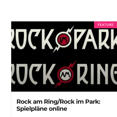
FEATURE
Rock am Ring/Rock im Park:
Spielpläne online