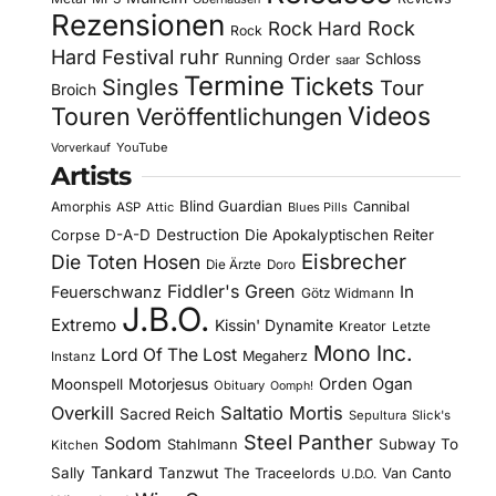
Rezensionen
Rock Hard
Rock
Rock
Hard Festival
ruhr
Running Order
Schloss
saar
Termine
Tickets
Singles
Tour
Broich
Videos
Touren
Veröffentlichungen
YouTube
Vorverkauf
Artists
Blind Guardian
Amorphis
Cannibal
ASP
Attic
Blues Pills
D-A-D
Destruction
Die Apokalyptischen Reiter
Corpse
Eisbrecher
Die Toten Hosen
Die Ärzte
Doro
Fiddler's Green
In
Feuerschwanz
Götz Widmann
J.B.O.
Extremo
Kissin' Dynamite
Kreator
Letzte
Mono Inc.
Lord Of The Lost
Megaherz
Instanz
Motorjesus
Orden Ogan
Moonspell
Obituary
Oomph!
Overkill
Saltatio Mortis
Sacred Reich
Sepultura
Slick's
Steel Panther
Sodom
Subway To
Stahlmann
Kitchen
Tankard
Sally
Tanzwut
The Traceelords
Van Canto
U.D.O.