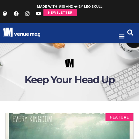
MADE WITH 🤘🏻 AND ❤️ BY LEO SKULL
NEWSLETTER
Keep Your Head Up
FEATURE