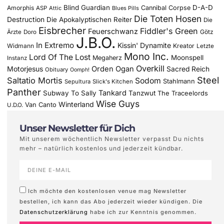
Blind Guardian
D-A-D
Amorphis
Cannibal Corpse
ASP
Attic
Blues Pills
Die Toten Hosen
Destruction
Die Apokalyptischen Reiter
Die
Eisbrecher
Fiddler's Green
Feuerschwanz
Götz
Ärzte
Doro
J.B.O.
In Extremo
Kissin' Dynamite
Widmann
Kreator
Letzte
Mono Inc.
Lord Of The Lost
Moonspell
Megaherz
Instanz
Overkill
Motorjesus
Orden Ogan
Sacred Reich
Obituary
Oomph!
Steel
Saltatio Mortis
Sodom
Stahlmann
Sepultura
Slick's Kitchen
Panther
Tankard
Subway To Sally
Tanzwut
The Traceelords
Wise Guys
Winterland
Van Canto
U.D.O.
Unser Newsletter für Dich
Mit unserem wöchentlich Newsletter verpasst Du nichts
mehr – natürlich kostenlos und jederzeit kündbar.
Ich möchte den kostenlosen venue mag Newsletter
bestellen, ich kann das Abo jederzeit wieder kündigen. Die
Datenschutzerklärung
habe ich zur Kenntnis genommen.