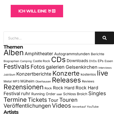
ICH WILL EINE 🤘🏻
Themen
Alben
Amphitheater
Autogrammstunden
Berichte
CDs
Downloads
EPs
Castle Rock
DVDs
Essen
Biographien
Camping
Festivals
Fotos
galerien
Gelsenkirchen
Interviews
live
Konzerte
Konzertberichte
kostenlos
Jubiläum
Releases
Mülheim
Metal
MP3
Reviews
Oberhausen
Rezensionen
Rock Hard
Rock Hard
Rock
Singles
Festival
ruhr
Running Order
Schloss Broich
saar
Termine
Tickets
Touren
Tour
Videos
Veröffentlichungen
YouTube
Vorverkauf
Artists