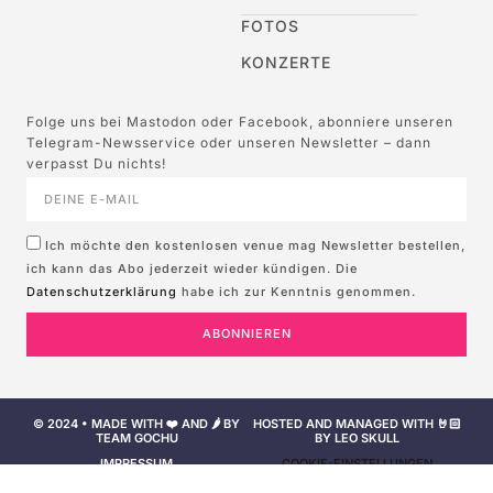
FOTOS
KONZERTE
Folge uns bei Mastodon oder Facebook, abonniere unseren
Telegram-Newsservice oder unseren Newsletter – dann
verpasst Du nichts!
Ich möchte den kostenlosen venue mag Newsletter bestellen,
ich kann das Abo jederzeit wieder kündigen. Die
Datenschutzerklärung
habe ich zur Kenntnis genommen.
ABONNIEREN
© 2024 • MADE WITH ❤️ AND 🌶️ BY
HOSTED AND MANAGED WITH 🤘🏻
TEAM GOCHU
BY LEO SKULL
IMPRESSUM
COOKIE-EINSTELLUNGEN
NUTZUNGSBEDINGUNGEN
DATENSCHUTZERKLÄRUNG