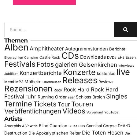
Themen
Alben
Amphitheater
Autogrammstunden
Berichte
CDs
Downloads
EPs
Castle Rock
DVDs
Essen
Biographien
Camping
Festivals
Fotos
galerien
Gelsenkirchen
Interviews
live
Konzerte
Konzertberichte
kostenlos
Jubiläum
Releases
Mülheim
Metal
MP3
Reviews
Oberhausen
Rezensionen
Rock Hard
Rock Hard
Rock
Singles
Festival
ruhr
Running Order
Schloss Broich
saar
Termine
Tickets
Touren
Tour
Videos
Veröffentlichungen
YouTube
Vorverkauf
Artists
Blind Guardian
D-A-D
Amorphis
Cannibal Corpse
ASP
Attic
Blues Pills
Die Toten Hosen
Destruction
Die Apokalyptischen Reiter
Die