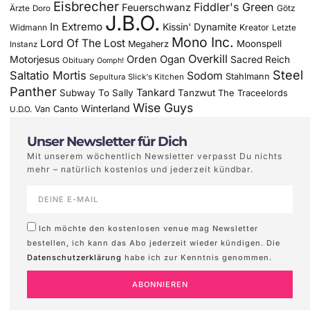
Eisbrecher
Fiddler's Green
Feuerschwanz
Götz
Ärzte
Doro
J.B.O.
In Extremo
Kissin' Dynamite
Widmann
Kreator
Letzte
Mono Inc.
Lord Of The Lost
Moonspell
Megaherz
Instanz
Overkill
Motorjesus
Orden Ogan
Sacred Reich
Obituary
Oomph!
Steel
Saltatio Mortis
Sodom
Stahlmann
Sepultura
Slick's Kitchen
Panther
Tankard
Subway To Sally
Tanzwut
The Traceelords
Wise Guys
Winterland
Van Canto
U.D.O.
Unser Newsletter für Dich
Mit unserem wöchentlich Newsletter verpasst Du nichts
mehr – natürlich kostenlos und jederzeit kündbar.
Ich möchte den kostenlosen venue mag Newsletter
bestellen, ich kann das Abo jederzeit wieder kündigen. Die
Datenschutzerklärung
habe ich zur Kenntnis genommen.
ABONNIEREN