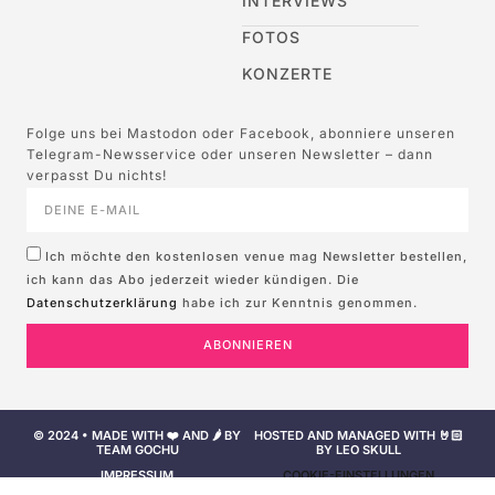
INTERVIEWS
FOTOS
KONZERTE
Folge uns bei Mastodon oder Facebook, abonniere unseren
Telegram-Newsservice oder unseren Newsletter – dann
verpasst Du nichts!
Ich möchte den kostenlosen venue mag Newsletter bestellen,
ich kann das Abo jederzeit wieder kündigen. Die
Datenschutzerklärung
habe ich zur Kenntnis genommen.
ABONNIEREN
© 2024 • MADE WITH ❤️ AND 🌶️ BY
HOSTED AND MANAGED WITH 🤘🏻
TEAM GOCHU
BY LEO SKULL
IMPRESSUM
COOKIE-EINSTELLUNGEN
NUTZUNGSBEDINGUNGEN