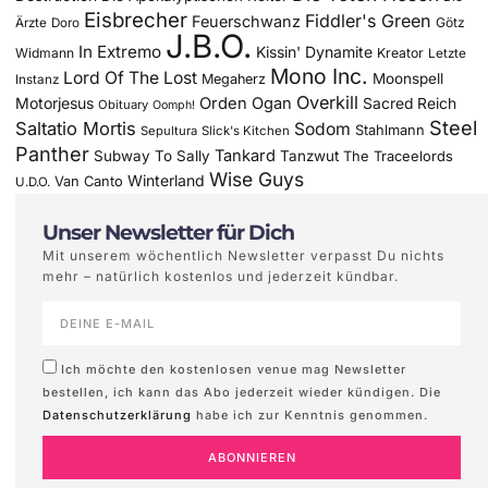
Eisbrecher
Fiddler's Green
Feuerschwanz
Götz
Ärzte
Doro
J.B.O.
In Extremo
Kissin' Dynamite
Widmann
Kreator
Letzte
Mono Inc.
Lord Of The Lost
Moonspell
Megaherz
Instanz
Overkill
Motorjesus
Orden Ogan
Sacred Reich
Obituary
Oomph!
Steel
Saltatio Mortis
Sodom
Stahlmann
Sepultura
Slick's Kitchen
Panther
Tankard
Subway To Sally
Tanzwut
The Traceelords
Wise Guys
Winterland
Van Canto
U.D.O.
Unser Newsletter für Dich
Mit unserem wöchentlich Newsletter verpasst Du nichts
mehr – natürlich kostenlos und jederzeit kündbar.
Ich möchte den kostenlosen venue mag Newsletter
bestellen, ich kann das Abo jederzeit wieder kündigen. Die
Datenschutzerklärung
habe ich zur Kenntnis genommen.
ABONNIEREN