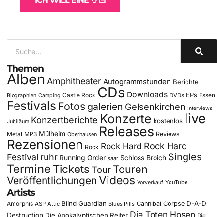
ICH WILL EINE 🤘🏻
Themen
Alben
Amphitheater
Autogrammstunden
Berichte
CDs
Downloads
EPs
Castle Rock
DVDs
Essen
Biographien
Camping
Festivals
Fotos
galerien
Gelsenkirchen
Interviews
live
Konzerte
Konzertberichte
kostenlos
Jubiläum
Releases
Mülheim
Metal
MP3
Reviews
Oberhausen
Rezensionen
Rock Hard
Rock Hard
Rock
Singles
Festival
ruhr
Running Order
Schloss Broich
saar
Termine
Tickets
Touren
Tour
Videos
Veröffentlichungen
YouTube
Vorverkauf
Artists
Blind Guardian
D-A-D
Amorphis
Cannibal Corpse
ASP
Attic
Blues Pills
Die Toten Hosen
Destruction
Die Apokalyptischen Reiter
Die