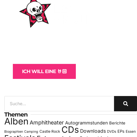
WordPress-Websites
und -Hosting
für Bands
ICH WILL EINE 🤘🏻
Themen
Alben
Amphitheater
Autogrammstunden
Berichte
CDs
Downloads
EPs
Castle Rock
DVDs
Essen
Biographien
Camping