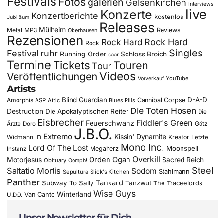
Festivals
Fotos
galerien
Gelsenkirchen
Interviews
live
Konzerte
Konzertberichte
kostenlos
Jubiläum
Releases
Mülheim
Metal
MP3
Reviews
Oberhausen
Rezensionen
Rock Hard
Rock Hard
Rock
Singles
Festival
ruhr
Running Order
Schloss Broich
saar
Termine
Tickets
Touren
Tour
Videos
Veröffentlichungen
YouTube
Vorverkauf
Artists
Blind Guardian
D-A-D
Amorphis
Cannibal Corpse
ASP
Attic
Blues Pills
Die Toten Hosen
Destruction
Die Apokalyptischen Reiter
Die
Eisbrecher
Fiddler's Green
Feuerschwanz
Götz
Ärzte
Doro
J.B.O.
In Extremo
Kissin' Dynamite
Widmann
Kreator
Letzte
Mono Inc.
Lord Of The Lost
Moonspell
Megaherz
Instanz
Overkill
Motorjesus
Orden Ogan
Sacred Reich
Obituary
Oomph!
Steel
Saltatio Mortis
Sodom
Stahlmann
Sepultura
Slick's Kitchen
Panther
Tankard
Subway To Sally
Tanzwut
The Traceelords
Wise Guys
Winterland
Van Canto
U.D.O.
Unser Newsletter für Dich