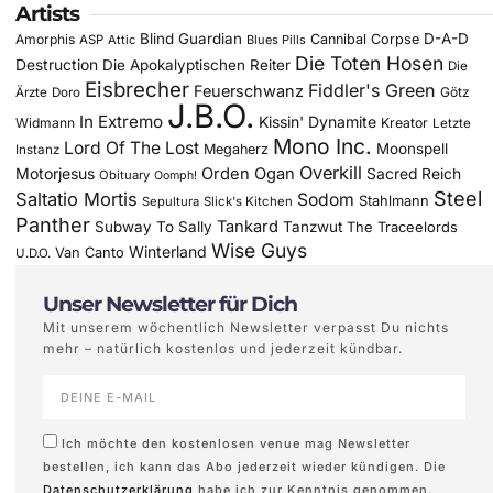
Artists
Blind Guardian
D-A-D
Amorphis
Cannibal Corpse
ASP
Attic
Blues Pills
Die Toten Hosen
Destruction
Die Apokalyptischen Reiter
Die
Eisbrecher
Fiddler's Green
Feuerschwanz
Götz
Ärzte
Doro
J.B.O.
In Extremo
Kissin' Dynamite
Widmann
Kreator
Letzte
Mono Inc.
Lord Of The Lost
Moonspell
Megaherz
Instanz
Overkill
Motorjesus
Orden Ogan
Sacred Reich
Obituary
Oomph!
Steel
Saltatio Mortis
Sodom
Stahlmann
Sepultura
Slick's Kitchen
Panther
Tankard
Subway To Sally
Tanzwut
The Traceelords
Wise Guys
Winterland
Van Canto
U.D.O.
Unser Newsletter für Dich
Mit unserem wöchentlich Newsletter verpasst Du nichts
mehr – natürlich kostenlos und jederzeit kündbar.
Ich möchte den kostenlosen venue mag Newsletter
bestellen, ich kann das Abo jederzeit wieder kündigen. Die
Datenschutzerklärung
habe ich zur Kenntnis genommen.