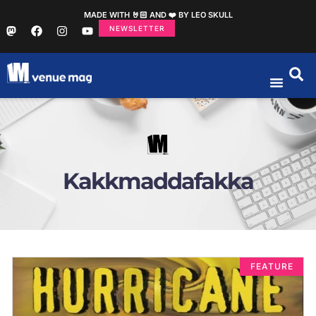
MADE WITH 🤘🏻 AND ❤️ BY LEO SKULL
NEWSLETTER
Kakkmaddafakka
FEATURE