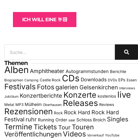
für Bands
ICH WILL EINE 🤘🏻
Themen
Alben
Amphitheater
Autogrammstunden
Berichte
CDs
Downloads
EPs
Castle Rock
DVDs
Essen
Biographien
Camping
Festivals
Fotos
galerien
Gelsenkirchen
Interviews
live
Konzerte
Konzertberichte
kostenlos
Jubiläum
Releases
Mülheim
Metal
MP3
Reviews
Oberhausen
Rezensionen
Rock Hard
Rock Hard
Rock
Singles
Festival
ruhr
Running Order
Schloss Broich
saar
Termine
Tickets
Touren
Tour
Videos
Veröffentlichungen
YouTube
Vorverkauf