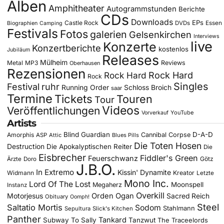
Alben
Amphitheater
Autogrammstunden
Berichte
CDs
Downloads
EPs
Castle Rock
DVDs
Essen
Biographien
Camping
Festivals
Fotos
galerien
Gelsenkirchen
Interviews
live
Konzerte
Konzertberichte
kostenlos
Jubiläum
Releases
Mülheim
Metal
MP3
Reviews
Oberhausen
Rezensionen
Rock Hard
Rock Hard
Rock
Singles
Festival
ruhr
Running Order
Schloss Broich
saar
Termine
Tickets
Touren
Tour
Videos
Veröffentlichungen
YouTube
Vorverkauf
Artists
Blind Guardian
D-A-D
Amorphis
Cannibal Corpse
ASP
Attic
Blues Pills
Die Toten Hosen
Destruction
Die Apokalyptischen Reiter
Die
Eisbrecher
Fiddler's Green
Feuerschwanz
Götz
Ärzte
Doro
J.B.O.
In Extremo
Kissin' Dynamite
Widmann
Kreator
Letzte
Mono Inc.
Lord Of The Lost
Moonspell
Megaherz
Instanz
Overkill
Motorjesus
Orden Ogan
Sacred Reich
Obituary
Oomph!
Steel
Saltatio Mortis
Sodom
Stahlmann
Sepultura
Slick's Kitchen
Panther
Tankard
Subway To Sally
Tanzwut
The Traceelords