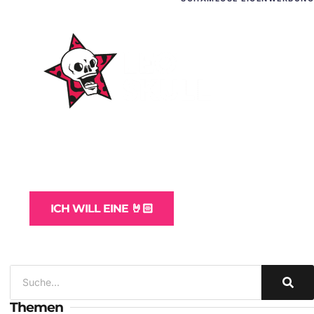
WordPress-Websites
und -Hosting
für Bands
ICH WILL EINE 🤘🏻
Themen