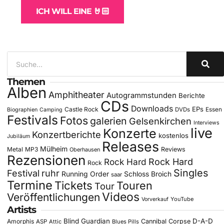
ICH WILL EINE 🤘🏻
Themen
Alben
Amphitheater
Autogrammstunden
Berichte
CDs
Downloads
EPs
Castle Rock
DVDs
Essen
Biographien
Camping
Festivals
Fotos
galerien
Gelsenkirchen
Interviews
live
Konzerte
Konzertberichte
kostenlos
Jubiläum
Releases
Mülheim
Metal
MP3
Reviews
Oberhausen
Rezensionen
Rock Hard
Rock Hard
Rock
Singles
Festival
ruhr
Running Order
Schloss Broich
saar
Termine
Tickets
Touren
Tour
Videos
Veröffentlichungen
YouTube
Vorverkauf
Artists
Blind Guardian
D-A-D
Amorphis
Cannibal Corpse
ASP
Attic
Blues Pills