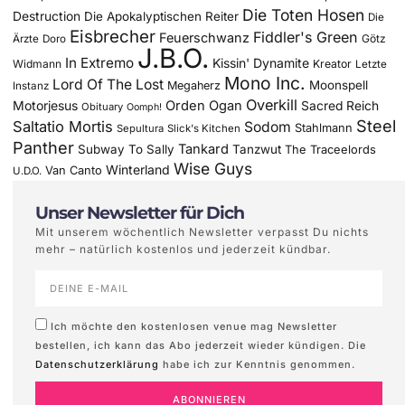
Die Toten Hosen
Destruction
Die Apokalyptischen Reiter
Die
Eisbrecher
Fiddler's Green
Feuerschwanz
Götz
Ärzte
Doro
J.B.O.
In Extremo
Kissin' Dynamite
Widmann
Kreator
Letzte
Mono Inc.
Lord Of The Lost
Moonspell
Megaherz
Instanz
Overkill
Motorjesus
Orden Ogan
Sacred Reich
Obituary
Oomph!
Steel
Saltatio Mortis
Sodom
Stahlmann
Sepultura
Slick's Kitchen
Panther
Tankard
Subway To Sally
Tanzwut
The Traceelords
Wise Guys
Winterland
Van Canto
U.D.O.
Unser Newsletter für Dich
Mit unserem wöchentlich Newsletter verpasst Du nichts
mehr – natürlich kostenlos und jederzeit kündbar.
Ich möchte den kostenlosen venue mag Newsletter
bestellen, ich kann das Abo jederzeit wieder kündigen. Die
Datenschutzerklärung
habe ich zur Kenntnis genommen.
ABONNIEREN