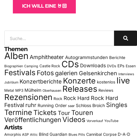
ICH WILL EINE 🤘🏻
Themen
Alben
Amphitheater
Autogrammstunden
Berichte
CDs
Downloads
EPs
Castle Rock
DVDs
Essen
Biographien
Camping
Festivals
Fotos
galerien
Gelsenkirchen
Interviews
live
Konzerte
Konzertberichte
kostenlos
Jubiläum
Releases
Mülheim
Metal
MP3
Reviews
Oberhausen
Rezensionen
Rock Hard
Rock Hard
Rock
Singles
Festival
ruhr
Running Order
Schloss Broich
saar
Termine
Tickets
Touren
Tour
Videos
Veröffentlichungen
YouTube
Vorverkauf
Artists
Blind Guardian
D-A-D
Amorphis
Cannibal Corpse
ASP
Attic
Blues Pills