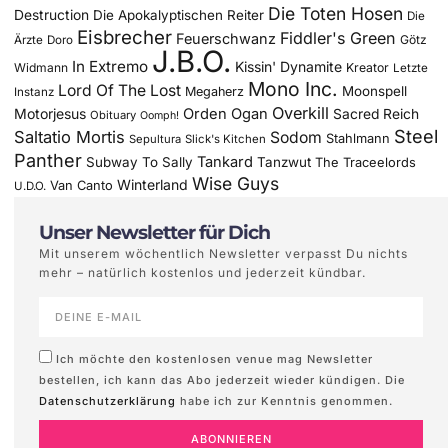
Die Toten Hosen
Destruction
Die Apokalyptischen Reiter
Die
Eisbrecher
Fiddler's Green
Feuerschwanz
Götz
Ärzte
Doro
J.B.O.
In Extremo
Kissin' Dynamite
Widmann
Kreator
Letzte
Mono Inc.
Lord Of The Lost
Moonspell
Megaherz
Instanz
Overkill
Motorjesus
Orden Ogan
Sacred Reich
Obituary
Oomph!
Steel
Saltatio Mortis
Sodom
Stahlmann
Sepultura
Slick's Kitchen
Panther
Tankard
Subway To Sally
Tanzwut
The Traceelords
Wise Guys
Winterland
Van Canto
U.D.O.
Unser Newsletter für Dich
Mit unserem wöchentlich Newsletter verpasst Du nichts
mehr – natürlich kostenlos und jederzeit kündbar.
Ich möchte den kostenlosen venue mag Newsletter
bestellen, ich kann das Abo jederzeit wieder kündigen. Die
Datenschutzerklärung
habe ich zur Kenntnis genommen.
ABONNIEREN