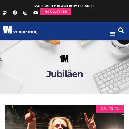
MADE WITH 🤘🏻 AND ❤️ BY LEO SKULL
NEWSLETTER
Jubiläen
GALERIEN