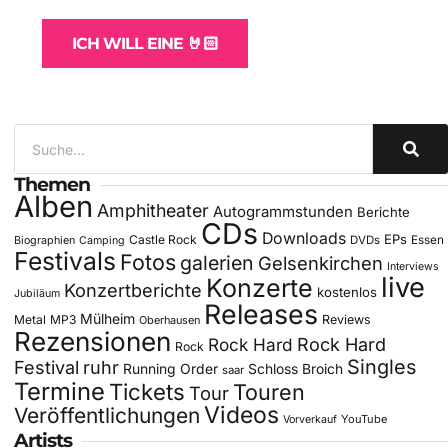
ICH WILL EINE 🤘🏻
Themen
Alben
Amphitheater
Autogrammstunden
Berichte
CDs
Downloads
EPs
Castle Rock
DVDs
Essen
Biographien
Camping
Festivals
Fotos
galerien
Gelsenkirchen
Interviews
live
Konzerte
Konzertberichte
kostenlos
Jubiläum
Releases
Mülheim
Metal
MP3
Reviews
Oberhausen
Rezensionen
Rock Hard
Rock Hard
Rock
Singles
Festival
ruhr
Running Order
Schloss Broich
saar
Termine
Tickets
Touren
Tour
Videos
Veröffentlichungen
YouTube
Vorverkauf
Artists