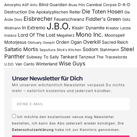
Blind Guardian
D-A-D
Amorphis
Cannibal Corpse
ASP
Attic
Blues Pills
Die Toten Hosen
Destruction
Die Apokalyptischen Reiter
Die
Eisbrecher
Fiddler's Green
Feuerschwanz
Götz
Ärzte
Doro
J.B.O.
In Extremo
Kissin' Dynamite
Widmann
Kreator
Letzte
Mono Inc.
Lord Of The Lost
Moonspell
Megaherz
Instanz
Overkill
Motorjesus
Orden Ogan
Sacred Reich
Obituary
Oomph!
Steel
Saltatio Mortis
Sodom
Stahlmann
Sepultura
Slick's Kitchen
Panther
Tankard
Subway To Sally
Tanzwut
The Traceelords
Wise Guys
Winterland
Van Canto
U.D.O.
Unser Newsletter für Dich
Mit unserem wöchentlich Newsletter verpasst Du nichts
mehr – natürlich kostenlos und jederzeit kündbar.
Ich möchte den kostenlosen venue mag Newsletter
bestellen, ich kann das Abo jederzeit wieder kündigen. Die
Datenschutzerklärung
habe ich zur Kenntnis genommen.