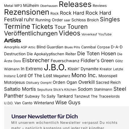
Releases
Mülheim
Metal
MP3
Reviews
Oberhausen
Rezensionen
Rock Hard
Rock Hard
Rock
Singles
Festival
ruhr
Running Order
Schloss Broich
saar
Termine
Tickets
Touren
Tour
Videos
Veröffentlichungen
YouTube
Vorverkauf
Artists
Blind Guardian
D-A-D
Amorphis
Cannibal Corpse
ASP
Attic
Blues Pills
Die Toten Hosen
Destruction
Die Apokalyptischen Reiter
Die
Eisbrecher
Fiddler's Green
Feuerschwanz
Götz
Ärzte
Doro
J.B.O.
In Extremo
Kissin' Dynamite
Widmann
Kreator
Letzte
Mono Inc.
Lord Of The Lost
Moonspell
Megaherz
Instanz
Overkill
Motorjesus
Orden Ogan
Sacred Reich
Obituary
Oomph!
Steel
Saltatio Mortis
Sodom
Stahlmann
Sepultura
Slick's Kitchen
Panther
Tankard
Subway To Sally
Tanzwut
The Traceelords
Wise Guys
Winterland
Van Canto
U.D.O.
Unser Newsletter für Dich
Mit unserem wöchentlich Newsletter verpasst Du nichts
mehr – natürlich kostenlos und jederzeit kündbar.