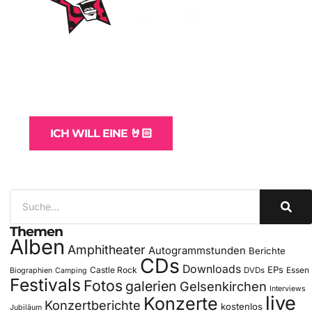
WordPress-Websites
und -Hosting
für Bands
ICH WILL EINE 🤘🏻
Themen
Alben
Amphitheater
Autogrammstunden
Berichte
CDs
Downloads
EPs
Castle Rock
DVDs
Essen
Biographien
Camping
Festivals
Fotos
galerien
Gelsenkirchen
Interviews
live
Konzerte
Konzertberichte
kostenlos
Jubiläum