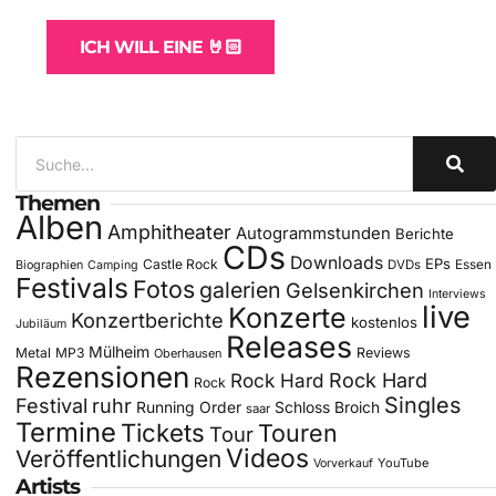
ICH WILL EINE 🤘🏻
Themen
Alben
Amphitheater
Autogrammstunden
Berichte
CDs
Downloads
EPs
Castle Rock
DVDs
Essen
Biographien
Camping
Festivals
Fotos
galerien
Gelsenkirchen
Interviews
live
Konzerte
Konzertberichte
kostenlos
Jubiläum
Releases
Mülheim
Metal
MP3
Reviews
Oberhausen
Rezensionen
Rock Hard
Rock Hard
Rock
Singles
Festival
ruhr
Running Order
Schloss Broich
saar
Termine
Tickets
Touren
Tour
Videos
Veröffentlichungen
YouTube
Vorverkauf
Artists