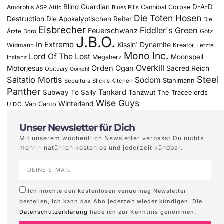
Blind Guardian
D-A-D
Amorphis
Cannibal Corpse
ASP
Attic
Blues Pills
Die Toten Hosen
Destruction
Die Apokalyptischen Reiter
Die
Eisbrecher
Fiddler's Green
Feuerschwanz
Götz
Ärzte
Doro
J.B.O.
In Extremo
Kissin' Dynamite
Widmann
Kreator
Letzte
Mono Inc.
Lord Of The Lost
Moonspell
Megaherz
Instanz
Overkill
Motorjesus
Orden Ogan
Sacred Reich
Obituary
Oomph!
Steel
Saltatio Mortis
Sodom
Stahlmann
Sepultura
Slick's Kitchen
Panther
Tankard
Subway To Sally
Tanzwut
The Traceelords
Wise Guys
Winterland
Van Canto
U.D.O.
Unser Newsletter für Dich
Mit unserem wöchentlich Newsletter verpasst Du nichts
mehr – natürlich kostenlos und jederzeit kündbar.
Ich möchte den kostenlosen venue mag Newsletter
bestellen, ich kann das Abo jederzeit wieder kündigen. Die
Datenschutzerklärung
habe ich zur Kenntnis genommen.