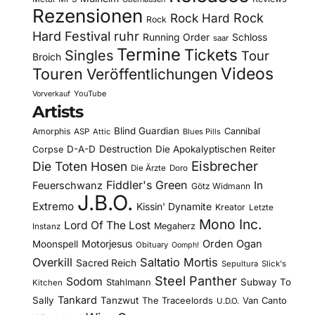
Rezensionen
Rock Hard
Rock
Rock
Hard Festival
ruhr
Running Order
Schloss
saar
Termine
Tickets
Singles
Tour
Broich
Videos
Touren
Veröffentlichungen
YouTube
Vorverkauf
Artists
Blind Guardian
Amorphis
Cannibal
ASP
Attic
Blues Pills
D-A-D
Destruction
Die Apokalyptischen Reiter
Corpse
Eisbrecher
Die Toten Hosen
Die Ärzte
Doro
Fiddler's Green
In
Feuerschwanz
Götz Widmann
J.B.O.
Extremo
Kissin' Dynamite
Kreator
Letzte
Mono Inc.
Lord Of The Lost
Megaherz
Instanz
Motorjesus
Orden Ogan
Moonspell
Obituary
Oomph!
Overkill
Saltatio Mortis
Sacred Reich
Sepultura
Slick's
Steel Panther
Sodom
Subway To
Stahlmann
Kitchen
Tankard
Sally
Tanzwut
The Traceelords
Van Canto
U.D.O.