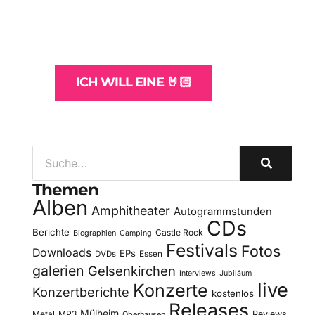
und -Hosting
für Bands
ICH WILL EINE 🤘🏻
Themen
Alben
Amphitheater
Autogrammstunden
CDs
Berichte
Castle Rock
Biographien
Camping
Festivals
Fotos
Downloads
EPs
DVDs
Essen
galerien
Gelsenkirchen
Interviews
Jubiläum
live
Konzerte
Konzertberichte
kostenlos
Releases
Mülheim
Metal
MP3
Reviews
Oberhausen