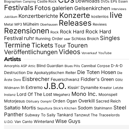
Downloads
EPs
Castle Rock
DVDs
Essen
Biographien
Camping
Festivals
Fotos
galerien
Gelsenkirchen
Interviews
live
Konzerte
Konzertberichte
kostenlos
Jubiläum
Releases
Mülheim
Metal
MP3
Reviews
Oberhausen
Rezensionen
Rock Hard
Rock Hard
Rock
Singles
Festival
ruhr
Running Order
Schloss Broich
saar
Termine
Tickets
Touren
Tour
Videos
Veröffentlichungen
YouTube
Vorverkauf
Artists
Blind Guardian
D-A-D
Amorphis
Cannibal Corpse
ASP
Attic
Blues Pills
Die Toten Hosen
Destruction
Die Apokalyptischen Reiter
Die
Eisbrecher
Fiddler's Green
Feuerschwanz
Götz
Ärzte
Doro
J.B.O.
In Extremo
Kissin' Dynamite
Widmann
Kreator
Letzte
Mono Inc.
Lord Of The Lost
Moonspell
Megaherz
Instanz
Overkill
Motorjesus
Orden Ogan
Sacred Reich
Obituary
Oomph!
Steel
Saltatio Mortis
Sodom
Stahlmann
Sepultura
Slick's Kitchen
Panther
Tankard
Subway To Sally
Tanzwut
The Traceelords
Wise Guys
Winterland
Van Canto
U.D.O.