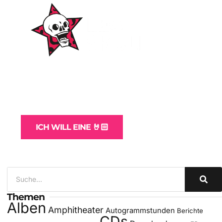
WordPress-Websites
und -Hosting
für Bands
ICH WILL EINE 🤘🏻
Themen
Alben
Amphitheater
Autogrammstunden
Berichte
CDs