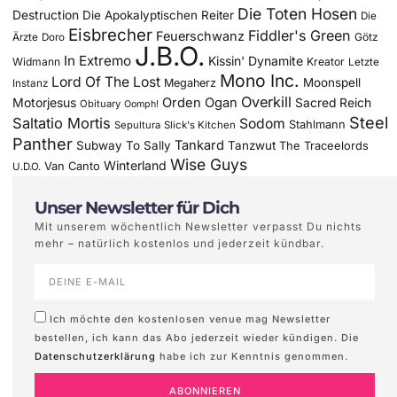
Die Toten Hosen
Destruction
Die Apokalyptischen Reiter
Die
Eisbrecher
Fiddler's Green
Feuerschwanz
Götz
Ärzte
Doro
J.B.O.
In Extremo
Kissin' Dynamite
Widmann
Kreator
Letzte
Mono Inc.
Lord Of The Lost
Moonspell
Megaherz
Instanz
Overkill
Motorjesus
Orden Ogan
Sacred Reich
Obituary
Oomph!
Steel
Saltatio Mortis
Sodom
Stahlmann
Sepultura
Slick's Kitchen
Panther
Tankard
Subway To Sally
Tanzwut
The Traceelords
Wise Guys
Winterland
Van Canto
U.D.O.
Unser Newsletter für Dich
Mit unserem wöchentlich Newsletter verpasst Du nichts
mehr – natürlich kostenlos und jederzeit kündbar.
Ich möchte den kostenlosen venue mag Newsletter
bestellen, ich kann das Abo jederzeit wieder kündigen. Die
Datenschutzerklärung
habe ich zur Kenntnis genommen.
ABONNIEREN