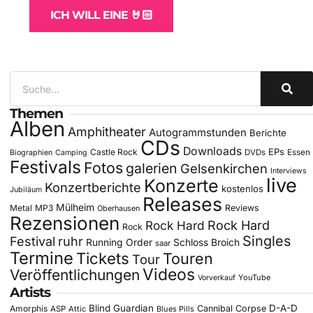
ICH WILL EINE 🤘🏻
Themen
Alben
Amphitheater
Autogrammstunden
Berichte
CDs
Downloads
EPs
Castle Rock
DVDs
Essen
Biographien
Camping
Festivals
Fotos
galerien
Gelsenkirchen
Interviews
live
Konzerte
Konzertberichte
kostenlos
Jubiläum
Releases
Mülheim
Metal
MP3
Reviews
Oberhausen
Rezensionen
Rock Hard
Rock Hard
Rock
Singles
Festival
ruhr
Running Order
Schloss Broich
saar
Termine
Tickets
Touren
Tour
Videos
Veröffentlichungen
YouTube
Vorverkauf
Artists
Blind Guardian
D-A-D
Amorphis
Cannibal Corpse
ASP
Attic
Blues Pills