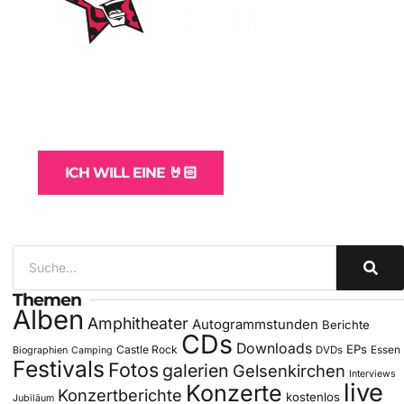
WordPress-Websites
und -Hosting
für Bands
ICH WILL EINE 🤘🏻
Themen
Alben
Amphitheater
Autogrammstunden
Berichte
CDs
Downloads
EPs
Castle Rock
DVDs
Essen
Biographien
Camping
Festivals
Fotos
galerien
Gelsenkirchen
Interviews
live
Konzerte
Konzertberichte
kostenlos
Jubiläum