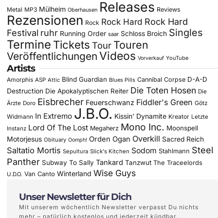
Releases
Mülheim
Metal
MP3
Reviews
Oberhausen
Rezensionen
Rock Hard
Rock Hard
Rock
Singles
Festival
ruhr
Running Order
Schloss Broich
saar
Termine
Tickets
Touren
Tour
Videos
Veröffentlichungen
YouTube
Vorverkauf
Artists
Blind Guardian
D-A-D
Amorphis
Cannibal Corpse
ASP
Attic
Blues Pills
Die Toten Hosen
Destruction
Die Apokalyptischen Reiter
Die
Eisbrecher
Fiddler's Green
Feuerschwanz
Götz
Ärzte
Doro
J.B.O.
In Extremo
Kissin' Dynamite
Widmann
Kreator
Letzte
Mono Inc.
Lord Of The Lost
Moonspell
Megaherz
Instanz
Overkill
Motorjesus
Orden Ogan
Sacred Reich
Obituary
Oomph!
Steel
Saltatio Mortis
Sodom
Stahlmann
Sepultura
Slick's Kitchen
Panther
Tankard
Subway To Sally
Tanzwut
The Traceelords
Wise Guys
Winterland
Van Canto
U.D.O.
Unser Newsletter für Dich
Mit unserem wöchentlich Newsletter verpasst Du nichts
mehr – natürlich kostenlos und jederzeit kündbar.