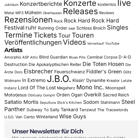
live
Konzerte
Konzertberichte
kostenlos
Jubiläum
Releases
Mülheim
Metal
MP3
Reviews
Oberhausen
Rezensionen
Rock Hard
Rock Hard
Rock
Singles
Festival
ruhr
Running Order
Schloss Broich
saar
Termine
Tickets
Touren
Tour
Videos
Veröffentlichungen
YouTube
Vorverkauf
Artists
Blind Guardian
D-A-D
Amorphis
Cannibal Corpse
ASP
Attic
Blues Pills
Die Toten Hosen
Destruction
Die Apokalyptischen Reiter
Die
Eisbrecher
Fiddler's Green
Feuerschwanz
Götz
Ärzte
Doro
J.B.O.
In Extremo
Kissin' Dynamite
Widmann
Kreator
Letzte
Mono Inc.
Lord Of The Lost
Moonspell
Megaherz
Instanz
Overkill
Motorjesus
Orden Ogan
Sacred Reich
Obituary
Oomph!
Steel
Saltatio Mortis
Sodom
Stahlmann
Sepultura
Slick's Kitchen
Panther
Tankard
Subway To Sally
Tanzwut
The Traceelords
Wise Guys
Winterland
Van Canto
U.D.O.
Unser Newsletter für Dich
Mit unserem wöchentlich Newsletter verpasst Du nichts