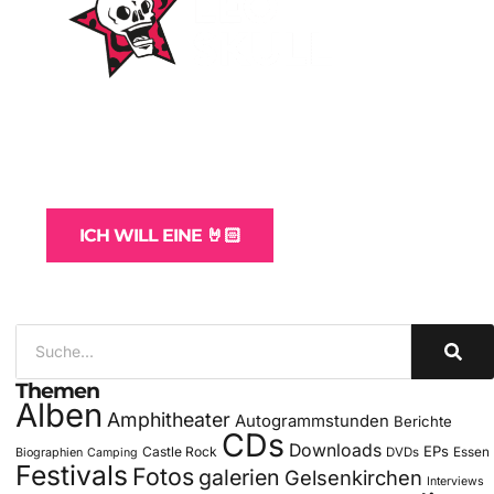
WordPress-Websites
und -Hosting
für Bands
ICH WILL EINE 🤘🏻
Themen
Alben
Amphitheater
Autogrammstunden
Berichte
CDs
Downloads
EPs
Castle Rock
DVDs
Essen
Biographien
Camping
Festivals
Fotos
galerien
Gelsenkirchen
Interviews