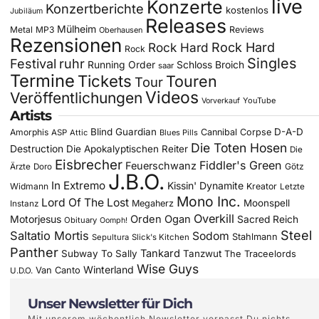
live
Konzerte
Konzertberichte
kostenlos
Jubiläum
Releases
Mülheim
Metal
MP3
Reviews
Oberhausen
Rezensionen
Rock Hard
Rock Hard
Rock
Singles
Festival
ruhr
Running Order
Schloss Broich
saar
Termine
Tickets
Touren
Tour
Videos
Veröffentlichungen
YouTube
Vorverkauf
Artists
Blind Guardian
D-A-D
Amorphis
Cannibal Corpse
ASP
Attic
Blues Pills
Die Toten Hosen
Destruction
Die Apokalyptischen Reiter
Die
Eisbrecher
Fiddler's Green
Feuerschwanz
Götz
Ärzte
Doro
J.B.O.
In Extremo
Kissin' Dynamite
Widmann
Kreator
Letzte
Mono Inc.
Lord Of The Lost
Moonspell
Megaherz
Instanz
Overkill
Motorjesus
Orden Ogan
Sacred Reich
Obituary
Oomph!
Steel
Saltatio Mortis
Sodom
Stahlmann
Sepultura
Slick's Kitchen
Panther
Tankard
Subway To Sally
Tanzwut
The Traceelords
Wise Guys
Winterland
Van Canto
U.D.O.
Unser Newsletter für Dich
Mit unserem wöchentlich Newsletter verpasst Du nichts