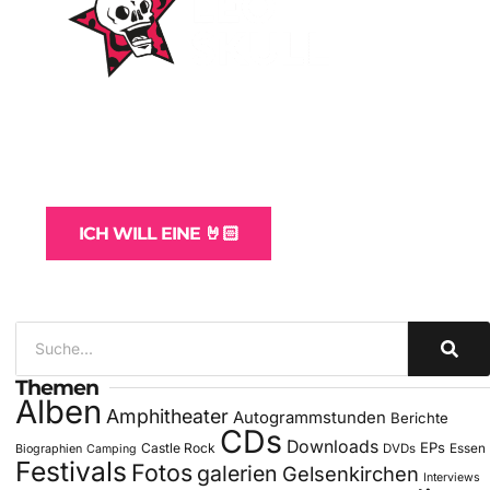
WordPress-Websites
und -Hosting
für Bands
ICH WILL EINE 🤘🏻
Themen
Alben
Amphitheater
Autogrammstunden
Berichte
CDs
Downloads
EPs
Castle Rock
DVDs
Essen
Biographien
Camping
Festivals
Fotos
galerien
Gelsenkirchen
Interviews