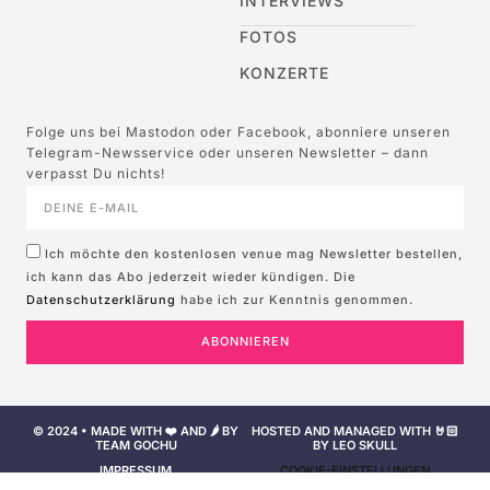
INTERVIEWS
FOTOS
KONZERTE
Folge uns bei Mastodon oder Facebook, abonniere unseren
Telegram-Newsservice oder unseren Newsletter – dann
verpasst Du nichts!
Ich möchte den kostenlosen venue mag Newsletter bestellen,
ich kann das Abo jederzeit wieder kündigen. Die
Datenschutzerklärung
habe ich zur Kenntnis genommen.
ABONNIEREN
© 2024 • MADE WITH ❤️ AND 🌶️ BY
HOSTED AND MANAGED WITH 🤘🏻
TEAM GOCHU
BY LEO SKULL
IMPRESSUM
COOKIE-EINSTELLUNGEN
NUTZUNGSBEDINGUNGEN