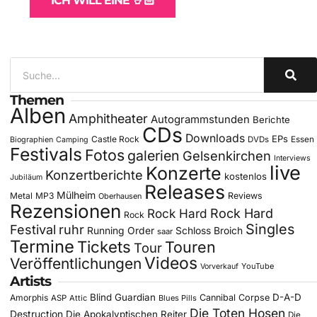
ICH WILL EINE 🤘🏻
Themen
Alben
Amphitheater
Autogrammstunden
Berichte
CDs
Downloads
EPs
Castle Rock
DVDs
Essen
Biographien
Camping
Festivals
Fotos
galerien
Gelsenkirchen
Interviews
live
Konzerte
Konzertberichte
kostenlos
Jubiläum
Releases
Mülheim
Metal
MP3
Reviews
Oberhausen
Rezensionen
Rock Hard
Rock Hard
Rock
Singles
Festival
ruhr
Running Order
Schloss Broich
saar
Termine
Tickets
Touren
Tour
Videos
Veröffentlichungen
YouTube
Vorverkauf
Artists
Blind Guardian
D-A-D
Amorphis
Cannibal Corpse
ASP
Attic
Blues Pills
Die Toten Hosen
Destruction
Die Apokalyptischen Reiter
Die