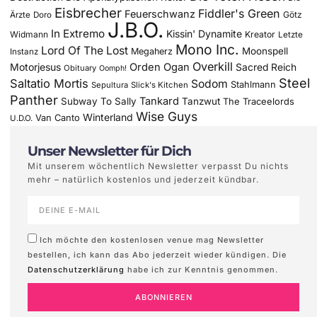
Eisbrecher
Fiddler's Green
Feuerschwanz
Götz
Ärzte
Doro
J.B.O.
In Extremo
Kissin' Dynamite
Widmann
Kreator
Letzte
Mono Inc.
Lord Of The Lost
Moonspell
Megaherz
Instanz
Overkill
Motorjesus
Orden Ogan
Sacred Reich
Obituary
Oomph!
Steel
Saltatio Mortis
Sodom
Stahlmann
Sepultura
Slick's Kitchen
Panther
Tankard
Subway To Sally
Tanzwut
The Traceelords
Wise Guys
Winterland
Van Canto
U.D.O.
Unser Newsletter für Dich
Mit unserem wöchentlich Newsletter verpasst Du nichts
mehr – natürlich kostenlos und jederzeit kündbar.
Ich möchte den kostenlosen venue mag Newsletter
bestellen, ich kann das Abo jederzeit wieder kündigen. Die
Datenschutzerklärung
habe ich zur Kenntnis genommen.
ABONNIEREN