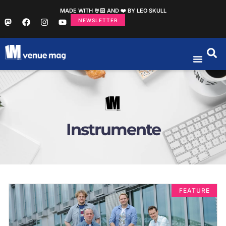
MADE WITH 🤘🏻 AND ❤️ BY LEO SKULL
NEWSLETTER
Instrumente
FEATURE