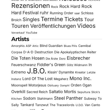
Rezensionen
Rock Hard
Rock
Rock
Hard Festival
ruhr
Running Order
Schloss
saar
Termine
Tickets
Singles
Tour
Broich
Videos
Touren
Veröffentlichungen
YouTube
Vorverkauf
Artists
Blind Guardian
Amorphis
Cannibal
ASP
Attic
Blues Pills
D-A-D
Destruction
Die Apokalyptischen Reiter
Corpse
Eisbrecher
Die Toten Hosen
Die Ärzte
Doro
Fiddler's Green
In
Feuerschwanz
Götz Widmann
J.B.O.
Extremo
Kissin' Dynamite
Kreator
Letzte
Mono Inc.
Lord Of The Lost
Megaherz
Instanz
Motorjesus
Orden Ogan
Moonspell
Obituary
Oomph!
Overkill
Saltatio Mortis
Sacred Reich
Sepultura
Slick's
Steel Panther
Sodom
Subway To
Stahlmann
Kitchen
Tankard
Sally
Tanzwut
The Traceelords
Van Canto
U.D.O.