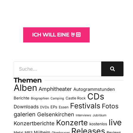
und -Hosting
für Bands
ICH WILL EINE 🤘🏻
Themen
Alben
Amphitheater
Autogrammstunden
CDs
Berichte
Castle Rock
Biographien
Camping
Festivals
Fotos
Downloads
EPs
DVDs
Essen
galerien
Gelsenkirchen
Interviews
Jubiläum
live
Konzerte
Konzertberichte
kostenlos
Releases
Mülheim
Metal
MP3
Reviews
Oberhausen