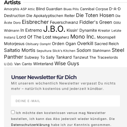
Artists
Blind Guardian
D-A-D
Amorphis
Cannibal Corpse
ASP
Attic
Blues Pills
Die Toten Hosen
Destruction
Die Apokalyptischen Reiter
Die
Eisbrecher
Fiddler's Green
Feuerschwanz
Götz
Ärzte
Doro
J.B.O.
In Extremo
Kissin' Dynamite
Widmann
Kreator
Letzte
Mono Inc.
Lord Of The Lost
Moonspell
Megaherz
Instanz
Overkill
Motorjesus
Orden Ogan
Sacred Reich
Obituary
Oomph!
Steel
Saltatio Mortis
Sodom
Stahlmann
Sepultura
Slick's Kitchen
Panther
Tankard
Subway To Sally
Tanzwut
The Traceelords
Wise Guys
Winterland
Van Canto
U.D.O.
Unser Newsletter für Dich
Mit unserem wöchentlich Newsletter verpasst Du nichts
mehr – natürlich kostenlos und jederzeit kündbar.
Ich möchte den kostenlosen venue mag Newsletter
bestellen, ich kann das Abo jederzeit wieder kündigen. Die
Datenschutzerklärung
habe ich zur Kenntnis genommen.