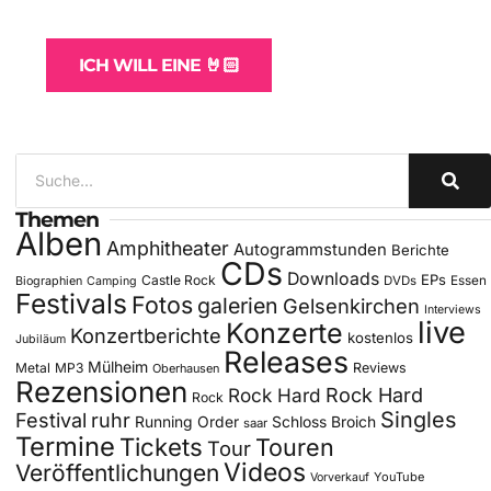
für Bands
ICH WILL EINE 🤘🏻
Themen
Alben
Amphitheater
Autogrammstunden
Berichte
CDs
Downloads
EPs
Castle Rock
DVDs
Essen
Biographien
Camping
Festivals
Fotos
galerien
Gelsenkirchen
Interviews
live
Konzerte
Konzertberichte
kostenlos
Jubiläum
Releases
Mülheim
Metal
MP3
Reviews
Oberhausen
Rezensionen
Rock Hard
Rock Hard
Rock
Singles
Festival
ruhr
Running Order
Schloss Broich
saar
Termine
Tickets
Touren
Tour
Videos
Veröffentlichungen
YouTube
Vorverkauf