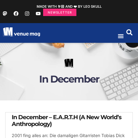
MADE WITH 🤘🏻 AND ❤️ BY LEO SKULL
NEWSLETTER
In December
In December – E.A.R.T.H (A New World’s
Anthropology)
2001 fing alles an: Die damaligen Gitarristen Tobias Dick