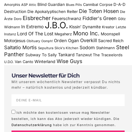
Blind Guardian
D-A-D
Amorphis
Cannibal Corpse
ASP
Attic
Blues Pills
Die Toten Hosen
Destruction
Die Apokalyptischen Reiter
Die
Eisbrecher
Fiddler's Green
Feuerschwanz
Götz
Ärzte
Doro
J.B.O.
In Extremo
Kissin' Dynamite
Widmann
Kreator
Letzte
Mono Inc.
Lord Of The Lost
Moonspell
Megaherz
Instanz
Overkill
Motorjesus
Orden Ogan
Sacred Reich
Obituary
Oomph!
Steel
Saltatio Mortis
Sodom
Stahlmann
Sepultura
Slick's Kitchen
Panther
Tankard
Subway To Sally
Tanzwut
The Traceelords
Wise Guys
Winterland
Van Canto
U.D.O.
Unser Newsletter für Dich
Mit unserem wöchentlich Newsletter verpasst Du nichts
mehr – natürlich kostenlos und jederzeit kündbar.
Ich möchte den kostenlosen venue mag Newsletter
bestellen, ich kann das Abo jederzeit wieder kündigen. Die
Datenschutzerklärung
habe ich zur Kenntnis genommen.