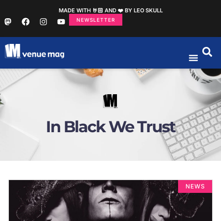
MADE WITH 🤘🏻 AND ❤️ BY LEO SKULL
NEWSLETTER
In Black We Trust
NEWS