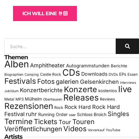
ICH WILL EINE 🤘🏻
Themen
Alben
Amphitheater
Autogrammstunden
Berichte
CDs
Downloads
EPs
Castle Rock
DVDs
Essen
Biographien
Camping
Festivals
Fotos
galerien
Gelsenkirchen
Interviews
live
Konzerte
Konzertberichte
kostenlos
Jubiläum
Releases
Mülheim
Metal
MP3
Reviews
Oberhausen
Rezensionen
Rock Hard
Rock Hard
Rock
Singles
Festival
ruhr
Running Order
Schloss Broich
saar
Termine
Tickets
Touren
Tour
Videos
Veröffentlichungen
YouTube
Vorverkauf
Artists